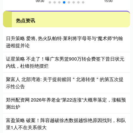
热点资讯
日升策略 爱将, 热火队帕特·莱利将字母哥与“魔术师”约翰
逊相提并论
证星策略 不走了！曝广东男篮900万转会费签下昔日状元
内线，杜锋拒绝摆烂
聚富人 北部湾港: 关于提前赎回＂北港转债＂的第五次提
示性公告
郑州配资网 2026年养老金“第22连涨”大概率落定，涨幅预
测出炉
富盈策略 破案！阵容越破徐杰数据越惊艳原因找到，和队
里1人不在关系很大