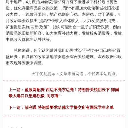
对于地产，4月政治局会议指出“有力有序推进城中村和危旧房改
造，优化存量商品房收购政策”，预计有望加大收储和城改旧改棚
改力度，一线放开限购，地产稳则信心稳、内需稳；对于消费，4
月政治局会议指出“提高中低收入群体收入，大力发展服务消费，
扩围提质实施‘两新’政策”，指向可能出台一揽子扩消费政策，例如
消费品以旧换新扩容，加大生育补贴力度，发放服务消费券，发放
中低收入群体生活补贴等。
总体来讲，何宁认为后续我们仍将“坚定不移办好自己的事”百
盛证券，但具体的政策落地节奏也会综合关税进展、宏观数据和股
市表现等因素来调整。
天宇优配提示：文章来自网络，不代表本站观点。
上一篇：
盈股网配资 西边不亮东边亮！特朗普关税阴云下 德国
最大港口汉堡港积极“向东看”
下一篇：
荣利通 特朗普要求哈佛大学提交所有国际学生名单