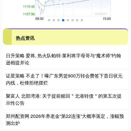
热点资讯
日升策略 爱将, 热火队帕特·莱利将字母哥与“魔术师”约翰
逊相提并论
证星策略 不走了！曝广东男篮900万转会费签下昔日状元
内线，杜锋拒绝摆烂
聚富人 北部湾港: 关于提前赎回＂北港转债＂的第五次提
示性公告
郑州配资网 2026年养老金“第22连涨”大概率落定，涨幅预
测出炉