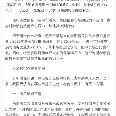
消费者1年、5年通胀预期分别录得6.5%、4.4%，均较3月份大幅
抬升（+1.5pct、+0.3pct），较1月份的预期翻倍有余。
值得注意的是，在何宁看来，美国债券市场的压力与波动，也
会对特朗普政府产生压力，加速其谈判行动。
何宁进一步分析道：债券市场是当前特朗普关注的重点百盛证
券，2025年是美债到期高峰期（约8.25万亿美元，占可市场化交
易总债务比重为22.8%），其中短债占比较高，但中长期占比也不
低。因此，特朗普政府面临巨大的债务滚续压力，这或许是特朗普
政府对美债市场非常敏感的原因之一。
经济数据存提升空间
分析潜在问题，并准备充足应对措施，方能防患于未然。当
前，我国经济存在哪些待提升之处？在何宁看来，有五个方面。
一：出口增速下滑。
当前出口高增速或对未来形成透支效应。受抢转口与间接抢出
口支撑，4月我国出口同比再超预期。然而，外需仍处于周期性回
落趋势中，当前出口高增速或不具备持续性，关税预期带来的抢出