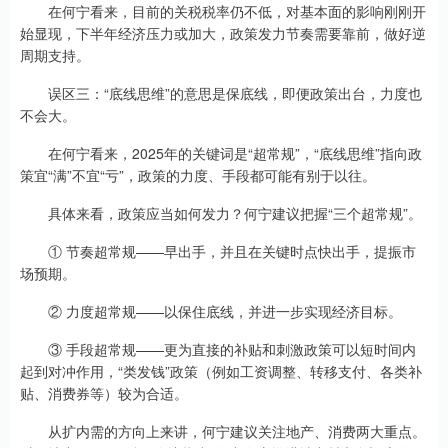
在何宁看来，目前的关税税率仍不低，对基本面的影响刚刚开
始显现，下半年经济压力或加大，政策发力节奏需要靠前，做好逆
周期支持。
误区三：“底线思维”的意思是保底线，即便政策出台，力度也
不会大。
在何宁看来，2025年的关键词是“超常规”，“底线思维”指向政
策宜“满”不宜“亏”，政策的力度、手段都可能有别于以往。
具体来看，政策应当如何发力？何宁建议把握“三个超常规”。
① 节奏超常规——早出手，并且在关键时点快出手，提振市
场预期。
② 力度超常规——以保住底线，并进一步实现经济目标。
③ 手段超常规——更为直接的补贴和刺激政策可以短时间内
起到对冲作用，“类发钱”政策（例如工资调整、转移支付、各类补
贴、消费券等）较为合适。
从扩内需的方向上来讲，何宁建议关注地产、消费两大重点。