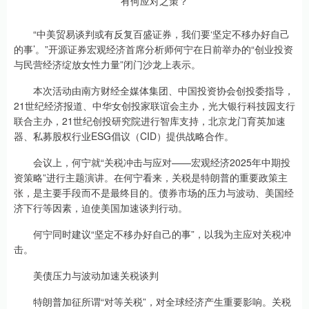
“中美贸易谈判或有反复百盛证券，我们要‘坚定不移办好自己
的事’。”开源证券宏观经济首席分析师何宁在日前举办的“创业投资
与民营经济绽放女性力量”闭门沙龙上表示。
本次活动由南方财经全媒体集团、中国投资协会创投委指导，
21世纪经济报道、中华女创投家联谊会主办，光大银行科技园支行
联合主办，21世纪创投研究院进行智库支持，北京龙门育英加速
器、私募股权行业ESG倡议（CID）提供战略合作。
会议上，何宁就“关税冲击与应对——宏观经济2025年中期投
资策略”进行主题演讲。在何宁看来，关税是特朗普的重要政策主
张，是主要手段而不是最终目的。债券市场的压力与波动、美国经
济下行等因素，迫使美国加速谈判行动。
何宁同时建议“坚定不移办好自己的事”，以我为主应对关税冲
击。
美债压力与波动加速关税谈判
特朗普加征所谓“对等关税”，对全球经济产生重要影响。关税