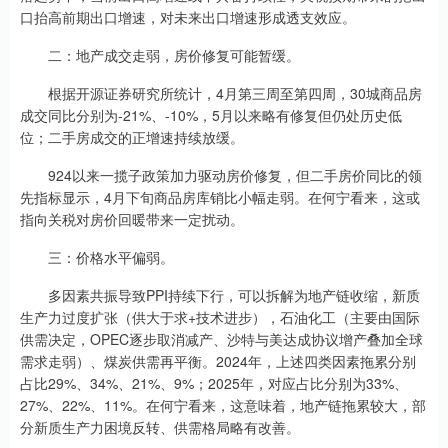
口抬高前期出口增速，对未来出口增速形成透支效应。
二：地产成交走弱，房价修复可能暂缓。
根据开源证券研究所统计，4月第三周至第四周，30城商品房
成交同比分别为-21%、-10%，5月以来略有修复但仍处历史低
位；二手房成交的正增速持续放缓。
924以来一揽子政策加力驱动房价修复，但二手房价同比的领
先指标显示，4月下旬商品房库销比小幅走弱。在何宁看来，这或
指向关税对房价回暖带来一定扰动。
三：价格水平偏弱。
多因素共振导致PPI持续下行，可以拆解为地产链收缩，新质
生产力过度扩张（供大于求+技术进步），石油化工（主要由国际
供需决定，OPEC逐步取消减产、沙特与美达成协议增产叠加全球
需求走弱）、煤炭供需再平衡。2024年，上述四类因素拖累分别
占比29%、34%、21%、9%；2025年，对应占比分别为33%、
27%、22%、11%。在何宁看来，这意味着，地产链拖累较大，部
分新质生产力困境反转、供需格局略有改善。