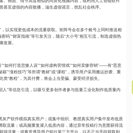
案、画面、情节高度相似的同质化视频内容，或利用人工智能软件
质甚至虚假的内容散播，滋生虚假谣言，扰乱社会秩序。
沪深300
4694.44
.42%
43.13
0.93%
”，以实现更低成本的流量获取。矩阵号会在多个账号上同时推送相
金钱密码”“财富指南”等引发关注，随后“大小号”相互引流，制造虚假热
康发展。
“如何打造悲惨人设”“如何虚构苦情戏”“如何卖惨营销”——有“恶意
籍”“涨粉技巧”等所谓“教材”或“课程”，诱导用户采用搬运抄袭、重
此类“教程”，为其付费，将会上当受骗、蒙受经济损失。
招人”等信息引流，以吸引更多创作者参与批量工业化制作低质量内
黑灰产软件模拟真实用户；或集中组织、教授真实用户集中发布低质
法博取流量；或高频重复灌入低质内容，通过异常投稿行为意图获得流
获得流量；或蓄意诱导用户前往第三方平台，以不正当手段获取利