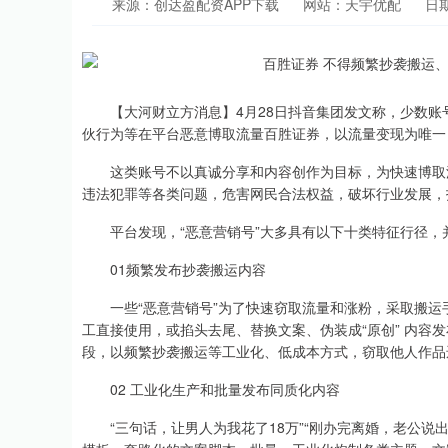
来源：创达盈配资APP下载
网站：天宇优配
日期
【大河财立方消息】4月28日抖音集团发文称，少数账号
伙行为等在平台恶意博取流量百胜证券，以流量变现为唯一
这类账号不以真诚分享和内容创作为目标，为快速博取流
违法犯罪等各类问题，危害网民合法权益，破坏行业发展，
平台发现，“恶意营销号”大多具有以下十类特征行径，
01频繁发布抄袭搬运内容
一些“恶意营销号”为了快速窃取流量和涨粉，采取搬运
工直接使用，或掐头去尾、替换文案、伪装成“原创” 内容
段，以频繁抄袭搬运等工业化、低成本方式，窃取他人作品
02 工业化生产和批量发布同质化内容
“三句话，让男人为我花了18万”“刚办完离婚，老公说出隐