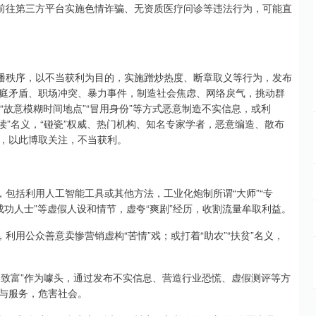
或前往第三方平台实施色情诈骗、无资质医疗问诊等违法行为，可能直
播秩序，以不当获利为目的，实施蹭炒热度、断章取义等行为，发布
庭矛盾、职场冲突、暴力事件，制造社会焦虑、网络戾气，挑动群
”“故意模糊时间地点”“冒用身份”等方式恶意制造不实信息，或利
”“解读”名义，“碰瓷”权威、热门机构、知名专家学者，恶意编造、散布
，以此博取关注，不当获利。
包括利用人工智能工具或其他方法，工业化炮制所谓“大师”“专
”“成功人士”等虚假人设和情节，虚夸“爽剧”经历，收割流量牟取利益。
用公众善意卖惨营销虚构“苦情”戏；或打着“助农”“扶贫”名义，
快速致富”作为噱头，通过发布不实信息、营造行业恐慌、虚假测评等方
与服务，危害社会。