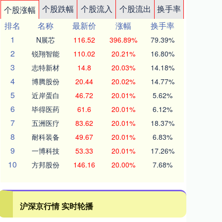
个股跌幅
个股流入
个股流出
换手率
个股涨幅
排名
名称
最新价
涨幅
换手率
1
N展芯
116.52
396.89%
79.39%
2
锐翔智能
110.02
20.21%
16.80%
3
志特新材
14.8
20.03%
14.18%
4
博腾股份
20.44
20.02%
14.77%
5
近岸蛋白
46.72
20.01%
5.62%
6
毕得医药
61.6
20.01%
6.12%
7
五洲医疗
83.62
20.01%
18.37%
8
耐科装备
49.67
20.01%
6.83%
9
一博科技
53.33
20.01%
17.26%
10
方邦股份
146.16
20.00%
7.68%
沪深京行情 实时轮播