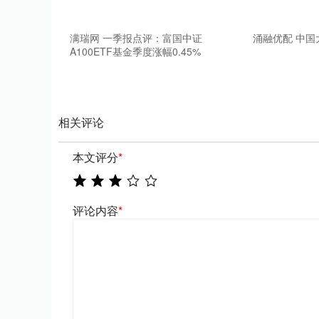
满瑞网 一季报点评：富国中证
涌融优配 中
A100ETF基金季度涨幅0.45%
相关评论
本文评分
*
评论内容
*