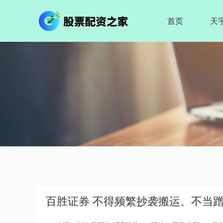
首页
天
百胜证券 不得频繁抄袭搬运、不当蹭