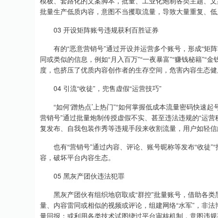
模板、套路化的文案脚本，批量、工业化炮制各类主题、文
批量生产低质内容，意图不当攫取流量，导致大量重复、低
深证成指
14311.01
.68
1.02%
200.89
1
03 开设矩阵账号违规获利百胜证券
有的“恶意营销号”通过开设并运营多个账号，形成“矩阵
同或类似的信息，例如“月入百万”“一夜暴富”“赚钱秘籍”“
度，也挤压了优质内容创作者的生存空间，危害内容生态健
04 引流“收徒”，兜售虚假“运营技巧”
“如何‘蹭热点’上热门”“如何掌握低成本流量密码快速起号”
营销号”通过批量炮制传授虚假不实、甚至违法违规的“运营秘
复发布、自我包装作秀等违规手段来收割流量，用户如轻信
也有“营销号”通过内容、评论、账号昵称等发布“收徒”“
容，破坏平台内容生态。
05 黑灰产团伙违法犯罪
黑灰产团伙有组织地窃取或“群控”批量账号，借助各类
量、内容雷同或相似的视频或评论，组建网络“水军”，非
量回报；或利用各类技术试图绕过平台审核机制，意图违规