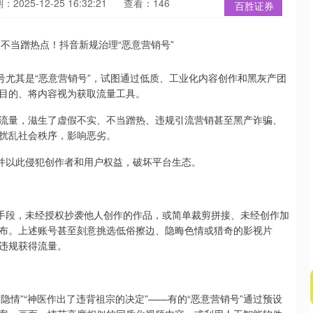
：2025-12-25 16:32:21
查看：146
百胜证券
尤其是“恶意营销号”，试图通过低质、工业化内容创作和黑灰产团
目的、将内容视为获取流量工具。
量，滋生了虚假不实、不当蹭热、违规引流营销甚至黑产诈骗、
扰乱社会秩序，影响恶劣。
并以此侵犯创作者和用户权益，破坏平台生态。
手段，未经授权抄袭他人创作的作品，或简单裁剪拼接、未经创作加
发布。上述账号甚至刻意挑选低俗擦边、隐晦色情或猎奇的影视片
违规获得流量。
情”“神医作出了违背祖宗的决定”——有的“恶意营销号”通过预设