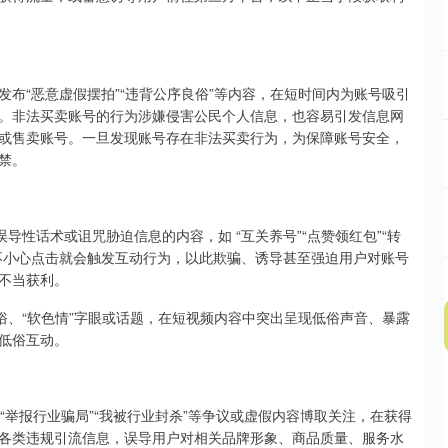
“恶意虚假摆拍”“违背公序良俗”等内容，在短时间内为账号吸引
。非法买卖账号的行为涉嫌侵害公民个人信息，也容易引发信息网
或售卖账号。一旦发现账号存在非法买卖行为，为保障账号安全，
禁。
性话术或诅咒胁迫信息的内容，如 “互关养号”“点赞领红包”“转
不小心点击就会触发互动行为，以此欺骗、诱导甚至强迫用户对账号
不当获利。
、“软色情”字眼或话题，在短视频内容中突出呈现低俗声音、暴露
低俗互动。
“举报行业骗局”“我被行业封杀”等争议或虚假内容博取关注，在获得
各类违规引流信息，误导用户对相关品牌形象、商品质量、服务水