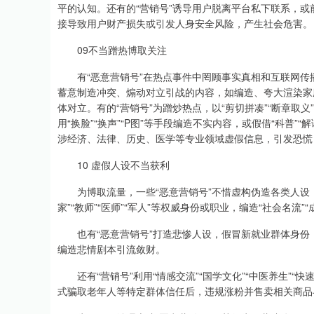
平的认知。还有的“营销号”诱导用户脱离平台私下联系，
接导致用户财产损失或引发人身安全风险，产生社会危害。
09不当蹭热博取关注
有“恶意营销号”在热点事件中罔顾事实真相和互联网传
蓄意制造冲突、煽动对立引战的内容，如编造、夸大渲染家
体对立。有的“营销号”为蹭炒热点，以“剪切拼凑”“断章取义
用“换脸”“换声”“P图”等手段编造不实内容，或假借“科普
涉经济、法律、历史、医学等专业领域虚假信息，引发恐慌
10 虚假人设不当获利
为博取流量，一些“恶意营销号”不惜虚构伪造各类人设，
家”“教师”“医师”“军人”等权威身份或职业，编造“社会名流
也有“恶意营销号”打造悲惨人设，假冒新就业群体身份，利
编造悲情剧本引流敛财。
还有“营销号”利用“情感交流”“国学文化”“中医养生”“
式骗取老年人等特定群体信任后，违规涨粉并售卖相关商品