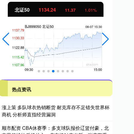
北证50
1134.24
创
11.37
1.01%
热点资讯
涨上策 多队球衣热销断货 耐克库存不足错失世界杯
商机 分析师直指经营漏洞
顺市配资 CBA休赛季：多支球队报价辽篮付豪，北