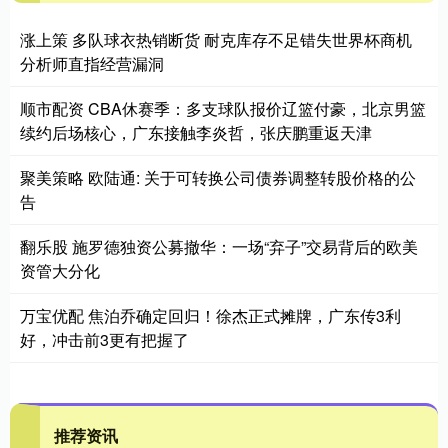
涨上策 多队球衣热销断货 耐克库存不足错失世界杯商机
分析师直指经营漏洞
顺市配资 CBA休赛季：多支球队报价辽篮付豪，北京男篮
续约后场核心，广东接触李炎哲，张庆鹏重返天津
聚美策略 欧陆通: 关于可转换公司债券调整转股价格的公
告
翻乐股 施罗德独资公募撤华：一场“弃子”交易背后的欧美
资管大分化
万宝优配 焦泊乔确定回归！徐杰正式摊牌，广东传3利
好，冲击前3更有把握了
推荐资讯