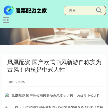
凤凰配资 国产欧式画风新游自称实为
古风！内核是中式人性
网站：天宇优配
今日，旗下工作室弹指宇宙依托虚幻5引擎开发的MMO大作《诡秘