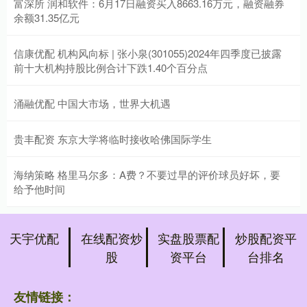
富深所 润和软件：6月17日融资买入8663.16万元，融资融券
余额31.35亿元
信康优配 机构风向标 | 张小泉(301055)2024年四季度已披露
前十大机构持股比例合计下跌1.40个百分点
涌融优配 中国大市场，世界大机遇
贵丰配资 东京大学将临时接收哈佛国际学生
海纳策略 格里马尔多：A费？不要过早的评价球员好坏，要
给予他时间
天宇优配
在线配资炒
实盘股票配
炒股配资平
股
资平台
台排名
友情链接：