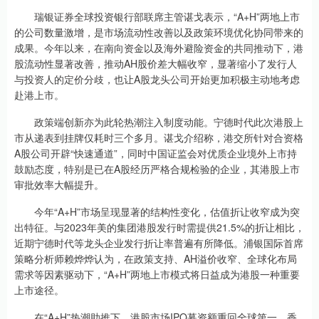
瑞银证券全球投资银行部联席主管谌戈表示，“A+H”两地上市
的公司数量激增，是市场流动性改善以及政策环境优化协同带来的
成果。今年以来，在南向资金以及海外避险资金的共同推动下，港
股流动性显著改善，推动AH股价差大幅收窄，显著缩小了发行人
与投资人的定价分歧，也让A股龙头公司开始更加积极主动地考虑
赴港上市。
政策端创新亦为此轮热潮注入制度动能。宁德时代此次港股上
市从递表到挂牌仅耗时三个多月。谌戈介绍称，港交所针对合资格
A股公司开辟“快速通道”，同时中国证监会对优质企业境外上市持
鼓励态度，特别是已在A股经历严格合规检验的企业，其港股上市
审批效率大幅提升。
今年“A+H”市场呈现显著的结构性变化，估值折让收窄成为突
出特征。与2023年美的集团港股发行时需提供21.5%的折让相比，
近期宁德时代等龙头企业发行折让率普遍有所降低。浦银国际首席
策略分析师赖烨烨认为，在政策支持、AH溢价收窄、全球化布局
需求等因素驱动下，“A+H”两地上市模式将日益成为港股一种重要
上市途径。
在“A+H”热潮助推下，港股市场IPO募资额重回全球第一。香