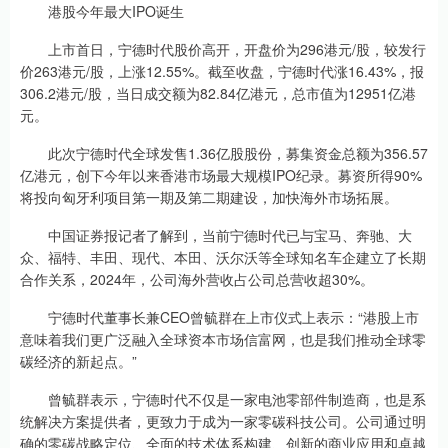
港股今年最大IPO诞生
上市首日，宁德时代股价高开，开盘价为296港元/股，较发行
价263港元/股，上涨12.55%。截至收盘，宁德时代涨16.43%，报
306.2港元/股，当日成交额为82.84亿港元，总市值为12951亿港
元。
此次宁德时代全球发售1.36亿股股份，募集资金总额为356.57
亿港元，创下今年以来香港市场最大规模IPO纪录。募资所得90%
将投向匈牙利项目第一期及第二期建设，加快海外市场拓展。
中国证券报记者了解到，当前宁德时代已与宝马、奔驰、大
众、福特、丰田、现代、本田、沃尔沃等全球知名车企建立了长期
合作关系，2024年，公司海外营收占公司总营收超30%。
宁德时代董事长兼CEO曾毓群在上市仪式上表示：“港股上市
意味着我们更广泛融入全球资本市场信富网，也是我们推动全球零
碳经济的新起点。”
曾毓群表示，宁德时代不仅是一家电池零部件制造商，也是系
统解决方案提供者，更致力于成为一家零碳科技公司。公司通过明
确的零碳战略定位、全面的技术体系构建、创新的商业应用和卓越