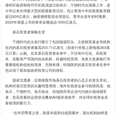
港特区政府财政司司长陈茂波日前表示，宁德时代在港股上市，是
今年以来全球最大型的新股集资活动，也让香港今年的新股集资额
超过600亿港元，融资规模暂居全球首位。普华永道年初时预测，
2025年港股上市的筹资金额或达1600亿港元。
基石投资者策略生变
宁德时代此次发行吸引了包括能源巨头、主权财富基金等机构
在内的基石投资者最高203.71亿港元（按发行价格上限每股263港
元计算）认购。在其基石投资者名单中，不仅有中石化、高瓴资
本、高毅资产等国内知名机构，科威特投资局、加拿大皇家银行等
重量级机构也纷纷现身。无独有偶，恒瑞医药的基石投资者名单中
也出现了新加坡政府投资公司的身影。
据谌戈透露，近期港股市场基石投资者的心态正在发生变化，
机构对基石投资的兴趣明显增强，海外长线资金参与热情高涨。他
表示，宁德时代、海天味业、恒瑞医药等企业均为细分领域领军
者，其高质量的运营状况叠加AH股价差收窄，对全球长线资金具
备较强的吸引力。
“去年四季度之前，除基本面和估值因素外，退出机制始终是