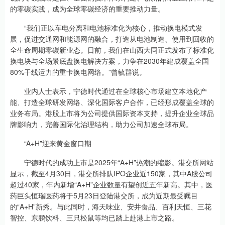
的零碳实践，成为全球零碳经济的重要推动力量。
“我们正以车电分离和电池标准化为核心，推动换电模式发
展，促进交通网和能源网的融合，打造从电池制造、使用到回收的
全生命周期零碳新业态。日前，我们在山西大同正式发布了标准化
换电块与全场景底盘换电解决方案，力争在2030年建成覆盖全国
80%干线运力的重卡换电网络。”曾毓群说。
业内人士表示，宁德时代通过在全球核心市场建立本地化产
能、打造全球研发网络、深化国际客户合作，已经形成覆盖全球的
业务布局。港股上市将为公司提供国际资本支持，提升企业全球品
牌影响力，完善国际化治理结构，助力公司加速全球布局。
“A+H”迎来黄金窗口期
宁德时代的成功上市是2025年“A+H”热潮的缩影。港交所网站
显示，截至4月30日，港交所排队IPO企业近150家，其中A股公司
超过40家，年内新增“A+H”企业数量有望创近五年新高。其中，医
药巨头恒瑞医药将于5月23日登陆港交所，成为近期最受瞩目
的“A+H”新秀。与此同时，海天味业、安井食品、百利天恒、三花
智控、东鹏饮料、三只松鼠等均已踏上赴港上市之路。