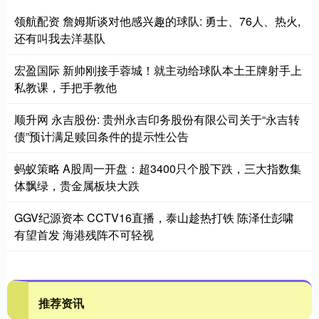
领航配资 詹姆斯谈对他感兴趣的球队: 勇士、76人、热火,
还有叫我去洋基队
宏盈国际 新帅刚接手蓉城！就主动给球队本土王牌射手上
私教课，手把手教他
顺升网 永吉股份: 贵州永吉印务股份有限公司关于“永吉转
债”预计满足赎回条件的提示性公告
蚂蚁策略 A股周一开盘：超3400只个股下跌，三大指数集
体飘绿，贵金属板块大跌
GGV纪源资本 CCTV16直播，泰山趁热打铁 陈泽仕彭啸
有望首发 海港残阵不可轻视
推荐资讯