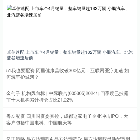
卓信速配 上市车企4月销量：整车销量超182万辆 小鹏汽车、北汽
蓝谷增速居前
51我也要配资 阿里健康营收破300亿元：互联网医疗竞速 如
何筑牢护城河？
金勺子 机构风向标 | 中际联合(605305)2024年四季度已披露
前十大机构累计持仓占比21.22%
粤友配资 四川国资委实控，成都这家电子企业冲击IPO，大
客户包括中国电科、中国航天等
亿正策略 易方达瑞程A,易方达瑞程C: 易方达瑞程灵活配置混