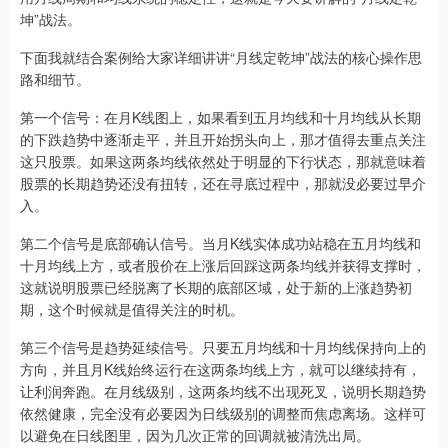
坤”战法。
下面我就结合案例给大家详细讲讲“月线定乾坤”战法的核心操作思
路和细节。
第一个信号：在月K线图上，如果看到五月均线和十月均线从长期
的下跌趋势中逐渐走平，并且开始拐头向上，那才值得去重点关注
这只股票。如果这两条均线依然处于明显的下行状态，那就意味着
股票的长期趋势还没有扭转，还在寻底过程中，那就没必要过早介
入。
第二个信号是底部确认信号。当月K线实体成功站稳在五月均线和
十月均线上方，或者股价在上涨后回踩这两条均线并获得支撑时，
这就说明股票已经脱离了长期的底部区域，处于新的上涨趋势初
期，这个时候就是值得关注的时机。
第三个信号是趋势延续信号。只要五月均线和十月均线保持向上的
方向，并且月K线始终运行在这两条均线上方，就可以继续持有，
让利润奔跑。在月线级别，这两条均线不出现死叉，说明长期趋势
依然健康，完全没有必要因为日线级别的调整而焦虑离场。这样可
以避免在日线图里，因为几次正常的回调就被清洗出局。