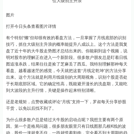
图片
打开今日头条查看图片详情
有个特别“懒”但却很有效的看盘方法，一旦掌握了月线底部的识别
技巧，抓住大级别主升浪的概率能提升八成以上。这个方法是我复
盘了近十年的大牛股走势图才总结出来的。你能刷到这个视频，说
明对股市的理解正在进入一个新阶段。很多散户朋友总是盯着日线
图追涨杀跌，结果往往是捡了芝麻丢了西瓜。我特别理解那种每天
看盘、越看越迷茫的感觉，今天就把这套“月线定乾坤”的方法分享
出来。这个方法就是利用月线级别的大周期视角，识别个股是否处
于长期底部区域。它的确定性高，既能避开漫长的洗盘期，又能吃
到大波段的主升行情，关键是操作起来特别清晰。
还是老规矩，点赞收藏或评论“月线”支持一下，罗叔每天分享炒股
干货，以免以后找不到了。
为什么很多散户总是错过大牛股的启动点呢？我想主要有两个原
因。第一个是格局问题，很多朋友眼里只有日线图那几根K线的波
动，股价一涨就拿不住，一跌就慌着割肉，完全看不到大周期的趋