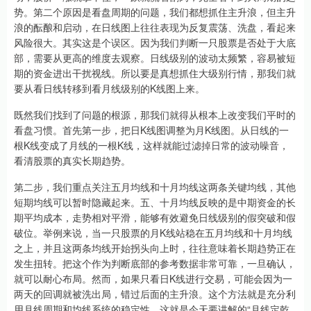
势。第二个原因是看盘周期的问题，我们都想抓住主升浪，但主升
浪的酝酿和启动，在日线图上往往表现为反复震荡、洗盘，看起来
风险很大。其实这是个误区。因为我们判断一只股票是否处于大底
部，需要从更高的维度去观察。日线级别的波动太频繁，容易被短
期的资金进出干扰视线。所以要是真想抓住大级别行情，那我们就
要从看日线转移到看月线级别的K线图上来。
既然我们找到了问题的根源，那我们就得从根本上改变我们平时的
看盘习惯。首先第一步，把日K线图调整为月K线图。从日线的一
根K线变成了月线的一根K线，这样就能过滤掉日常的波动噪音，
看清股票的真实长期趋势。
第二步，我们重点关注五月均线和十月均线这两条关键均线，其他
短期均线可以暂时隐藏起来。五、十月均线反映的是中期资金的长
期平均成本，走势相对平滑，能够有效避免日线级别的假突破和假
破位。举例来说，当一只股票的月K线站稳在五月均线和十月均线
之上，并且这两条均线开始拐头向上时，往往意味着长期趋势正在
发生扭转。把这个作为判断底部的参考数据非常可靠，一旦确认，
就可以耐心布局。然而，如果只看日K线进行交易，可能会因为一
两天的回调就被洗出局，错过后面的主升浪。这个方法就是充分利
用月线周期和均线系统的稳定性，这就是今天要讲解的“月线定乾