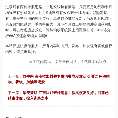
进场后有两种持股思路。一是长线持有策略，只要五月均线和十月
均线没有形成死叉，且月K线没有有效跌破十月均线，就坚定持
有，享受主升浪的整个过程。二是趋势减弱应对，当发现月K线距
离五月均线过远，乖离率偏大，且下个月收出明显的冲高回落K线
时，可以考虑适当减仓，等待均线系统跟上后再做打算。#涨停分
析#​#A股还会继续大涨吗#​
本站仅提供存储服务，所有内容均由用户发布，如发现有害或侵权
内容，请点击举报。
天宇优配提示：文章来自网络，不代表本站观点。
上一篇：
益牛网 海南推出封关专属消费券发放活动 覆盖免税购
物、餐饮、加油等场景
下一篇：
聚美策略 广东队迎来好消息！徐杰恢复良好，目前已
结束休假，投入训练之中