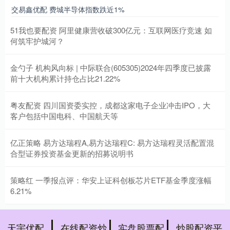
交易鑫优配 费城半导体指数跌近1%
51我也要配资 阿里健康营收破300亿元：互联网医疗竞速 如
何筑牢护城河？
金勺子 机构风向标 | 中际联合(605305)2024年四季度已披露
前十大机构累计持仓占比21.22%
粤友配资 四川国资委实控，成都这家电子企业冲击IPO，大
客户包括中国电科、中国航天等
亿正策略 易方达瑞程A,易方达瑞程C: 易方达瑞程灵活配置混
合型证券投资基金更新的招募说明书
策略红 一季报点评：华安上证科创板芯片ETF基金季度涨幅
6.21%
天宇优配
在线配资炒
实盘股票配
炒股配资平