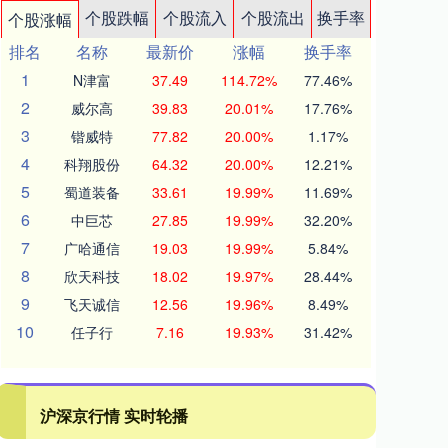
个股跌幅
个股流入
个股流出
换手率
个股涨幅
排名
名称
最新价
涨幅
换手率
1
N津富
37.49
114.72%
77.46%
2
威尔高
39.83
20.01%
17.76%
3
锴威特
77.82
20.00%
1.17%
4
科翔股份
64.32
20.00%
12.21%
5
蜀道装备
33.61
19.99%
11.69%
6
中巨芯
27.85
19.99%
32.20%
7
广哈通信
19.03
19.99%
5.84%
8
欣天科技
18.02
19.97%
28.44%
9
飞天诚信
12.56
19.96%
8.49%
10
任子行
7.16
19.93%
31.42%
沪深京行情 实时轮播