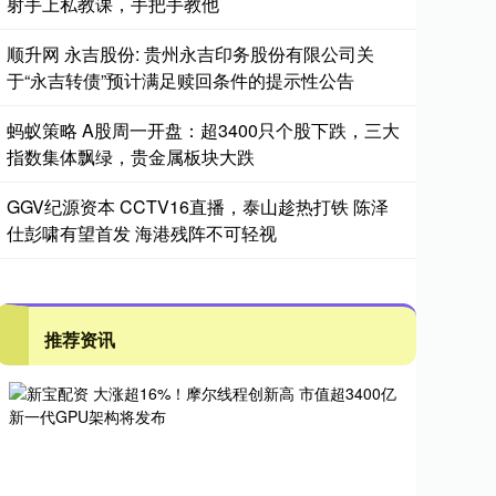
射手上私教课，手把手教他
顺升网 永吉股份: 贵州永吉印务股份有限公司关
于“永吉转债”预计满足赎回条件的提示性公告
蚂蚁策略 A股周一开盘：超3400只个股下跌，三大
指数集体飘绿，贵金属板块大跌
GGV纪源资本 CCTV16直播，泰山趁热打铁 陈泽
仕彭啸有望首发 海港残阵不可轻视
推荐资讯