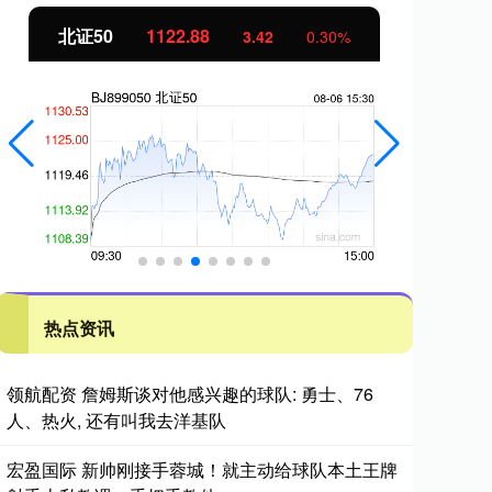
北证50
1122.88
创
3.42
0.30%
热点资讯
领航配资 詹姆斯谈对他感兴趣的球队: 勇士、76
人、热火, 还有叫我去洋基队
宏盈国际 新帅刚接手蓉城！就主动给球队本土王牌