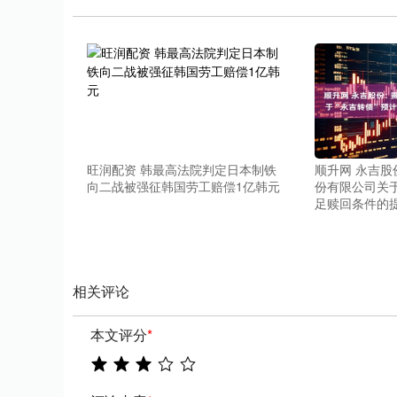
深证成指
14110.12
.92
0.57%
-34.08
-0
旺润配资 韩最高法院判定日本制铁
顺升网 永吉股
向二战被强征韩国劳工赔偿1亿韩元
份有限公司关于
足赎回条件的
相关评论
本文评分
*