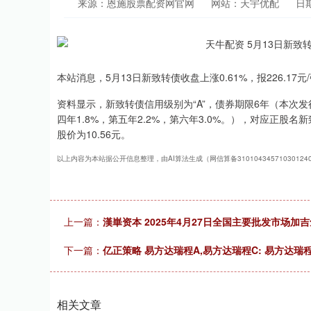
来源：恩施股票配资网官网
网站：天宇优配
日期
本站消息，5月13日新致转债收盘上涨0.61%，报226.17元
资料显示，新致转债信用级别为“A”，债券期限6年（本次发行
四年1.8%，第五年2.2%，第六年3.0%。），对应正股名
股价为10.56元。
以上内容为本站据公开信息整理，由AI算法生成（网信算备3101043457103012
上一篇：
漢崋资本 2025年4月27日全国主要批发市场加
下一篇：
亿正策略 易方达瑞程A,易方达瑞程C: 易方达
相关文章