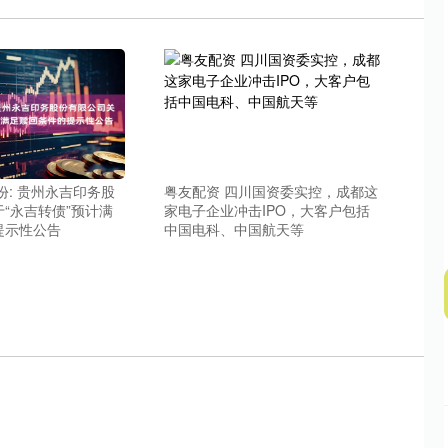
沪深300
4651.31
.24%
-6.85
-0.15%
份: 贵州永吉印务股
粤友配资 四川国资委实控，成都这
“永吉转债”预计满
家电子企业冲击IPO，大客户包括
提示性公告
中国电科、中国航天等