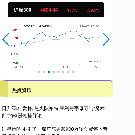
北证50
1134.24
43.13
0.93%
11.37
热点资讯
日升策略 爱将, 热火队帕特·莱利将字母哥与“魔术
师”约翰逊相提并论
证星策略 不走了！曝广东男篮900万转会费签下昔