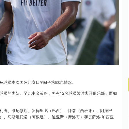
311.01
沪深300
4694.44
200.89
1.42%
皇马球员本次国际比赛日的征召和休息情况。
球员的离队。至此中金策略，将有12名球员暂时离开俱乐部，而如
利唐、维尼修斯、罗德里戈（巴西）、怀森（西班牙）、阿拉巴
）、马斯坦托诺（阿根廷）、迪亚斯（摩洛哥）和贡萨洛-加西亚