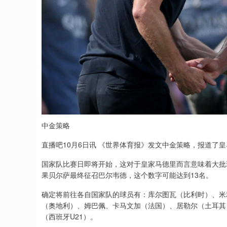
指数
3940.04
深证成指
14
39.68
1.02%
中金策略
直播吧10月6日讯 《世界体育报》发文中金策略，报道了
国家队比赛日即将开始，这对于皇家马德里而言意味着大批
果贝尔萨最终征召巴尔韦德，这个数字可能达到13名。
确定将前往各自国家队的球员有：库尔图瓦（比利时）、米
（奥地利）、姆巴佩、卡马文加（法国）、居勒尔（土耳其
（西班牙U21）。