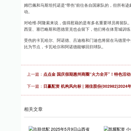
姆巴佩和马斯坦托诺是“带伤”前往各自国家队的，但所有
动。
对哈维-阿隆索来说，值得慰藉的是有多名重要球员将留队
西亚、塞巴略斯和恩德里克也会留下，他们将在体育城训练
受伤的卡瓦哈尔、阿诺德、吕迪格和门迪也将留在马德里中
比为节点，卡瓦哈尔和阿诺德能够回归球队。
上一篇：
点点金 国庆假期惠州商圈“火力全开”！特色活
下一篇：
日赢配资 机构风向标 | 湘佳股份(002982)20
相关文章