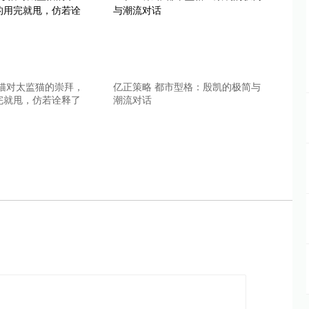
母猫对太监猫的崇拜，
亿正策略 都市型格：殷凯的极简与
完就甩，仿若诠释了
潮流对话