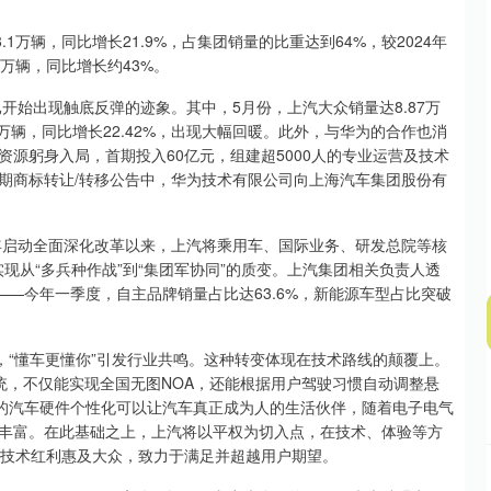
北证50
1122.88
15%
3.42
0.30%
万辆，同比增长21.9%，占集团销量的比重达到64%，较2024年
6万辆，同比增长约43%。
始出现触底反弹的迹象。其中，5月份，上汽大众销量达8.87万
4万辆，同比增长22.42%，出现大幅回暖。此外，与华为的合作也消
源躬身入局，首期投入60亿元，组建超5000人的专业运营及技术
37期商标转让/转移公告中，华为技术有限公司向上海汽车集团股份有
启动全面深化改革以来，上汽将乘用车、国际业务、研发总院等核
实现从“多兵种作战”到“集团军协同”的质变。上汽集团相关负责人透
——今年一季度，自主品牌销量占比达63.6%，新能源车型占比突破
“懂车更懂你”引发行业共鸣。这种转变体现在技术路线的颠覆上。
驶系统，不仅能实现全国无图NOA，还能根据用户驾驶习惯自动调整悬
来的汽车硬件个性化可以让汽车真正成为人的生活伙伴，随着电子电气
丰富。在此基础之上，上汽将以平权为切入点，在技术、体验等方
，让技术红利惠及大众，致力于满足并超越用户期望。