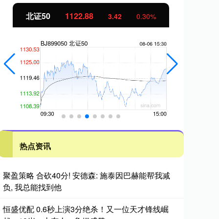
创业板指
3515.56
基
-19.58
-0.55%
热点资讯
聚盈策略 合砍40分! 安德森: 施泰因巴赫能帮我减
负, 我总能找到他
恒盛优配 0.6秒上演3分绝杀！又一位天才锋线崛