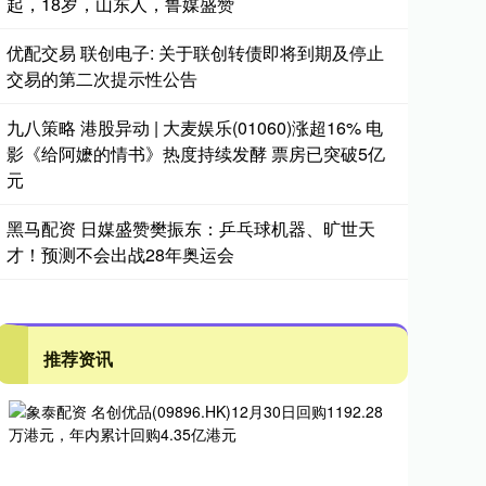
起，18岁，山东人，鲁媒盛赞
优配交易 联创电子: 关于联创转债即将到期及停止
交易的第二次提示性公告
九八策略 港股异动 | 大麦娱乐(01060)涨超16% 电
影《给阿嬷的情书》热度持续发酵 票房已突破5亿
元
黑马配资 日媒盛赞樊振东：乒乓球机器、旷世天
才！预测不会出战28年奥运会
推荐资讯