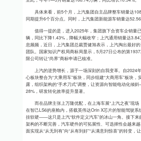
沪深300
4651.31
.08
-0.24%
-6.85
-0.
具体来看，前5个月，上汽集团自主品牌整车销量达108.1
同期提升6个百分点。同时，上汽集团新能源车销量达52.5
值得一提的是，进入2025年，集团旗下合资车企销量已开
辆，同比下降1.43%，降幅大幅收窄；上汽通用销量达3.8
息频频，近日，上汽集团总裁贾健旭表示，上汽掏出最好的资
团队。国家知识产权局商标局显示，5月27日公布的第19
限公司转让“尚界”商标申请已核准。
上汽的逆势增长，源于一场深刻的自我变革。自2024年
心板块整合为“大乘用车”板块，同步组建“大商用车”板块，
露，组织架构的“手术刀式”调整，让资源向智能电动化倾斜
28%，研发转化效率提升显著。
而在品牌主张上万隆优配，在上海车展“上汽之夜”现场，
在智己LS6的座舱内，搭载英伟达Orin X芯片的智能驾
挂软硬——这只是上汽“软件定义汽车”的冰山一角。接下
架构的不断完善，汽车硬件的可拓展性、可选择性会越来越
面实现从“从无到有”向“从有到好”“从满意到惊喜”的转变