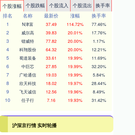
个股跌幅
个股流入
个股流出
换手率
个股涨幅
排名
名称
最新价
涨幅
换手率
1
N津富
37.49
114.72%
77.46%
2
威尔高
39.83
20.01%
17.76%
3
锴威特
77.82
20.00%
1.17%
4
科翔股份
64.32
20.00%
12.21%
5
蜀道装备
33.61
19.99%
11.69%
6
中巨芯
27.85
19.99%
32.20%
7
广哈通信
19.03
19.99%
5.84%
8
欣天科技
18.02
19.97%
28.44%
9
飞天诚信
12.56
19.96%
8.49%
10
任子行
7.16
19.93%
31.42%
沪深京行情 实时轮播