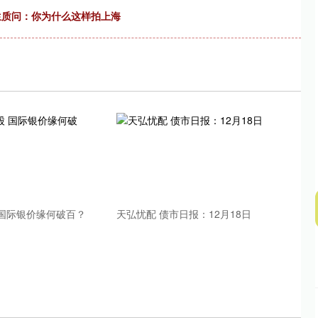
女生质问：你为什么这样拍上海
沪深300
4637.89
.52%
-20.27
-0.44%
 国际银价缘何破百？
天弘忧配 债市日报：12月18日