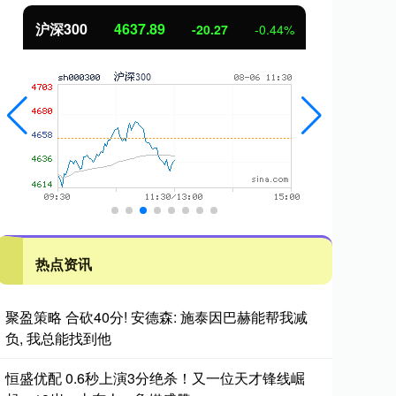
北证50
1115.17
创
-4.29
-0.38%
热点资讯
聚盈策略 合砍40分! 安德森: 施泰因巴赫能帮我减
负, 我总能找到他
恒盛优配 0.6秒上演3分绝杀！又一位天才锋线崛