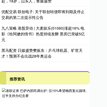
起，18岁，山东人，鲁媒盛赞
优配交易 联创电子: 关于联创转债即将到期及停止
交易的第二次提示性公告
九八策略 港股异动 | 大麦娱乐(01060)涨超16% 电
影《给阿嬷的情书》热度持续发酵 票房已突破5亿
元
黑马配资 日媒盛赞樊振东：乒乓球机器、旷世天
才！预测不会出战28年奥运会
推荐资讯