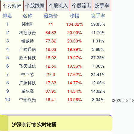
个股跌幅
个股流入
个股流出
换手率
个股涨幅
排名
名称
最新价
涨幅
换手率
1
N津富
41
134.82%
59.85%
2
科翔股份
64.32
20.00%
11.70%
3
锴威特
77.82
20.00%
1.01%
4
广哈通信
19.03
19.99%
5.68%
5
欣天科技
18.02
19.97%
27.35%
6
飞天诚信
12.56
19.96%
7.36%
7
中巨芯
27.3
17.62%
24.41%
8
广脉科技
17.33
14.77%
12.06%
9
威尔高
37.95
14.34%
14.82%
10
中船汉光
16.41
13.56%
8.04%
2638.00037.640198.922025.12.192.7038.00037.600102.062025.12.1
沪深京行情 实时轮播