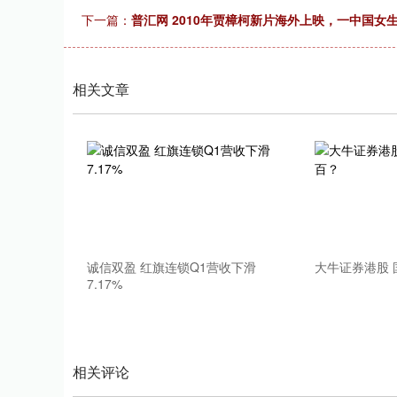
下一篇：
普汇网 2010年贾樟柯新片海外上映，一中国
深证成指
14070.78
49
0.01%
-73.43
-0
相关文章
诚信双盈 红旗连锁Q1营收下滑
大牛证券港股
7.17%
相关评论