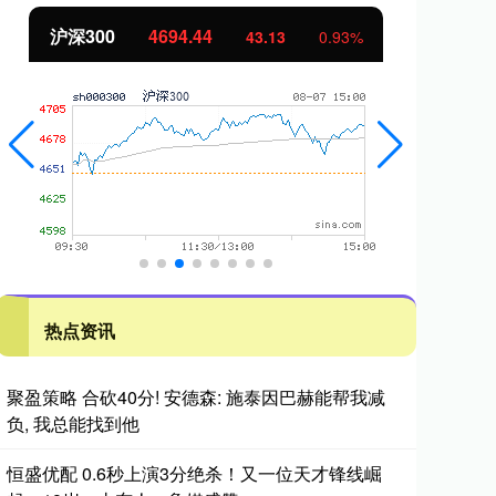
沪深300
4694.44
北
43.13
0.93%
热点资讯
聚盈策略 合砍40分! 安德森: 施泰因巴赫能帮我减
负, 我总能找到他
恒盛优配 0.6秒上演3分绝杀！又一位天才锋线崛