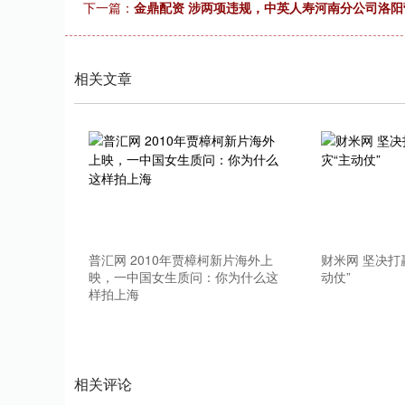
下一篇：
金鼎配资 涉两项违规，中英人寿河南分公司洛阳
上证指数
3940.04
.40
2.13%
39.68
1.
相关文章
普汇网 2010年贾樟柯新片海外上
财米网 坚决打
映，一中国女生质问：你为什么这
动仗”
样拍上海
相关评论