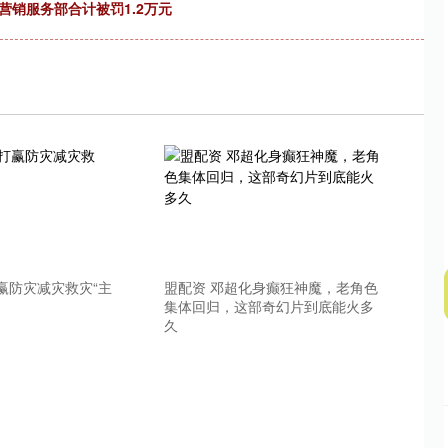
营销服务部合计被罚1.2万元
深证成指
14311.01
02%
200.89
1.42%
赢防灾减灾救灾“主
盟配资 邓超化身癫狂神魔，老角色
集体回归，这部奇幻片到底能火多
久