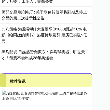
起，18岁，山东人，鲁媒盛赞
优配交易 联创电子: 关于联创转债即将到期及停止
交易的第二次提示性公告
九八策略 港股异动 | 大麦娱乐(01060)涨超16% 电
影《给阿嬷的情书》热度持续发酵 票房已突破5亿
元
黑马配资 日媒盛赞樊振东：乒乓球机器、旷世天
才！预测不会出战28年奥运会
推荐资讯