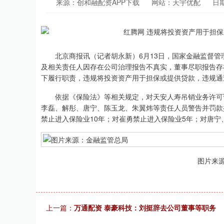
来源：创和融配资APP下载
网站：天宇优配
日期
北京商报讯（记者胡永新）6月13日，国家金融监督管
及相关责任人因存在公司治理报告不真实，董事尽职报告存
下履行职责，违规将投资资产用于担保或提供贷款，违规通
依据《保险法》等相关规定，对天安人寿吊销业务许可证
李磊、解彤、唐宁、陈玉龙、朱翼炜等责任人员警告并罚款
禁止进入保险业10年；对崔勇禁止进入保险业5年；对唐宁
图片来
上一篇：
万通配资 泰豪科技：刘挺辞去公司董事等职务