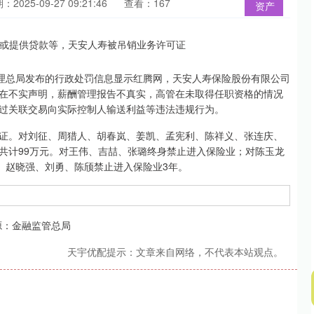
：2025-09-27 09:21:46
查看：167
资产
理总局发布的行政处罚信息显示红腾网，天安人寿保险股份有限公司
在不实声明，薪酬管理报告不真实，高管在未取得任职资格的情况
过关联交易向实际控制人输送利益等违法违规行为。
。对刘征、周猎人、胡春岚、姜凯、孟宪利、陈祥义、张连庆、
共计99万元。对王伟、吉喆、张璐终身禁止进入保险业；对陈玉龙
、赵晓强、刘勇、陈颀禁止进入保险业3年。
源：金融监管总局
天宇优配提示：文章来自网络，不代表本站观点。