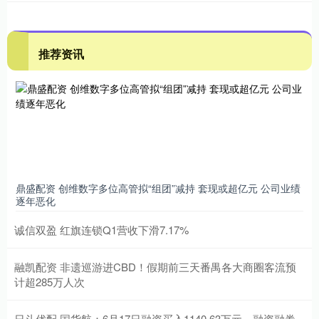
推荐资讯
鼎盛配资 创维数字多位高管拟“组团”减持 套现或超亿元 公司业绩
逐年恶化
诚信双盈 红旗连锁Q1营收下滑7.17%
融凯配资 非遗巡游进CBD！假期前三天番禺各大商圈客流预
计超285万人次
日斗优配 国货航：6月17日融资买入1140.63万元，融资融券