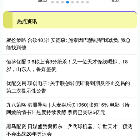
热点资讯
聚盈策略 合砍40分! 安德森: 施泰因巴赫能帮我减负, 我总
能找到他
恒盛优配 0.6秒上演3分绝杀！又一位天才锋线崛起，18
岁，山东人，鲁媒盛赞
优配交易 联创电子: 关于联创转债即将到期及停止交易的
第二次提示性公告
九八策略 港股异动 | 大麦娱乐(01060)涨超16% 电影《给
阿嬷的情书》热度持续发酵 票房已突破5亿元
黑马配资 日媒盛赞樊振东：乒乓球机器、旷世天才！预测
不会出战28年奥运会