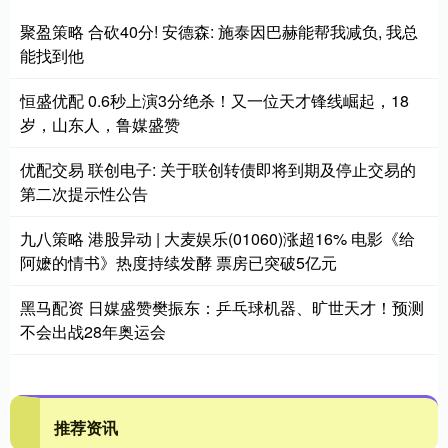
聚盈策略 合砍40分! 安德森: 施泰因巴赫能帮我减负, 我总
能找到他
恒盛优配 0.6秒上演3分绝杀！又一位天才锋线崛起，18
岁，山东人，鲁媒盛赞
优配交易 联创电子: 关于联创转债即将到期及停止交易的
第二次提示性公告
九八策略 港股异动 | 大麦娱乐(01060)涨超16% 电影《给
阿嬷的情书》热度持续发酵 票房已突破5亿元
黑马配资 日媒盛赞樊振东：乒乓球机器、旷世天才！预测
不会出战28年奥运会
推荐资讯