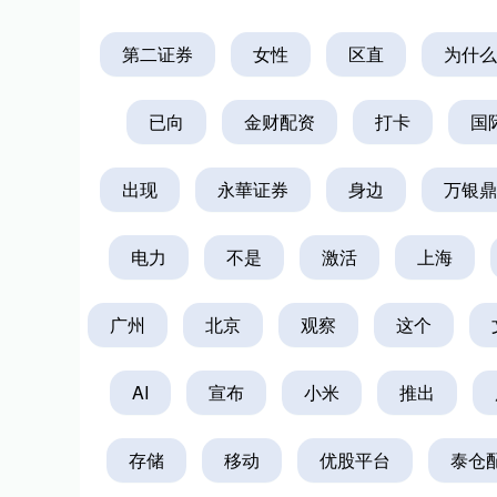
第二证券
女性
区直
为什么
已向
金财配资
打卡
国
出现
永華证券
身边
万银鼎
电力
不是
激活
上海
广州
北京
观察
这个
AI
宣布
小米
推出
存储
移动
优股平台
泰仓