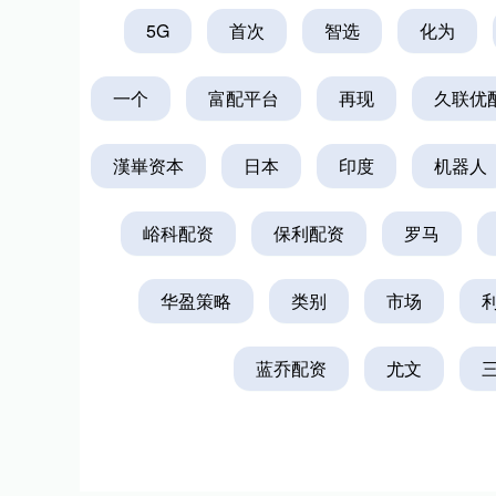
5G
首次
智选
化为
深证成指
14110.12
.92
0.57%
-34.08
-0
一个
富配平台
再现
久联优
漢崋资本
日本
印度
机器人
峪科配资
保利配资
罗马
华盈策略
类别
市场
蓝乔配资
尤文