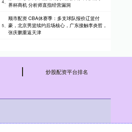
4、
界杯商机 分析师直指经营漏洞
顺市配资 CBA休赛季：多支球队报价辽篮付
豪，北京男篮续约后场核心，广东接触李炎哲，
5、
张庆鹏重返天津
炒股配资平台排名