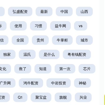
弘盛配资
最新
中国
山西
际
使用
习惯
益牛网
vs
信
全国
贵州
牛掌柜
城市
独家
温氏
是什么
粤有钱配资
文化
救了
知道
第一次
芯片
广升网
鸿牛配资
中岩投资
神秘
配资
Q1
聚宝盆
旗舰
兴业