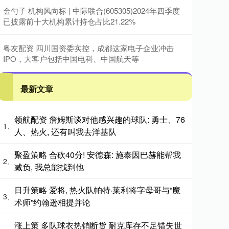
金勺子 机构风向标 | 中际联合(605305)2024年四季度
已披露前十大机构累计持仓占比21.22%
粤友配资 四川国资委实控，成都这家电子企业冲击
IPO，大客户包括中国电科、中国航天等
最新文章
领航配资 詹姆斯谈对他感兴趣的球队: 勇士、76
1、
人、热火, 还有叫我去洋基队
聚盈策略 合砍40分! 安德森: 施泰因巴赫能帮我
2、
减负, 我总能找到他
日升策略 爱将, 热火队帕特·莱利将字母哥与“魔
3、
术师”约翰逊相提并论
涨上策 多队球衣热销断货 耐克库存不足错失世