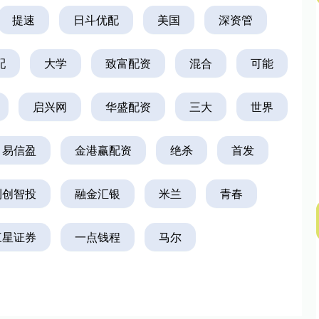
提速
日斗优配
美国
深资管
沪深300
4651.31
.24%
-6.85
-0.15%
配
大学
致富配资
混合
可能
启兴网
华盛配资
三大
世界
易信盈
金港赢配资
绝杀
首发
利创智投
融金汇银
米兰
青春
三星证券
一点钱程
马尔