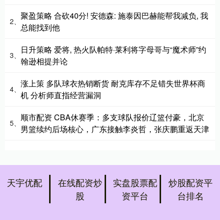
聚盈策略 合砍40分! 安德森: 施泰因巴赫能帮我减负, 我
2、
总能找到他
日升策略 爱将, 热火队帕特·莱利将字母哥与“魔术师”约
3、
翰逊相提并论
涨上策 多队球衣热销断货 耐克库存不足错失世界杯商
4、
机 分析师直指经营漏洞
顺市配资 CBA休赛季：多支球队报价辽篮付豪，北京
5、
男篮续约后场核心，广东接触李炎哲，张庆鹏重返天津
天宇优配
在线配资炒
实盘股票配
炒股配资平
股
资平台
台排名