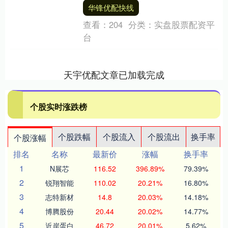
优配快线，盘中突破69美元关口飙升至历
华锋优配快线
史新高。与....
查看：
204
分类：
实盘股票配资平
台
天宇优配文章已加载完成
个股实时涨跌榜
个股跌幅
个股流入
个股流出
换手率
个股涨幅
排名
名称
最新价
涨幅
换手率
1
N展芯
116.52
396.89%
79.39%
2
锐翔智能
110.02
20.21%
16.80%
3
志特新材
14.8
20.03%
14.18%
4
博腾股份
20.44
20.02%
14.77%
5
近岸蛋白
46.72
20.01%
5.62%