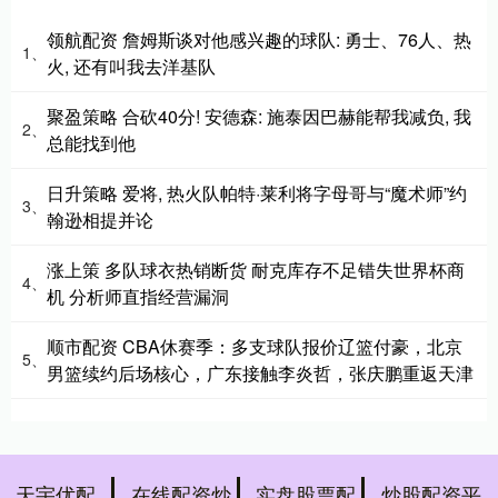
领航配资 詹姆斯谈对他感兴趣的球队: 勇士、76人、热
1、
火, 还有叫我去洋基队
聚盈策略 合砍40分! 安德森: 施泰因巴赫能帮我减负, 我
2、
总能找到他
日升策略 爱将, 热火队帕特·莱利将字母哥与“魔术师”约
3、
翰逊相提并论
涨上策 多队球衣热销断货 耐克库存不足错失世界杯商
4、
机 分析师直指经营漏洞
顺市配资 CBA休赛季：多支球队报价辽篮付豪，北京
5、
男篮续约后场核心，广东接触李炎哲，张庆鹏重返天津
天宇优配
在线配资炒
实盘股票配
炒股配资平