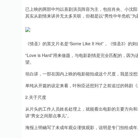
已上映的两部中均以喜剧演员阵容为主，包括肖央、小沈阳
其实从剧情来讲并无太多关联，但都是以“男性中年危机”为
《情圣》的英文片名是“Some Like It Hot”，《情圣3》的则改为
“Love is Hard”用来做题，与电影剧情是完全匹配的，
望。
坦白讲，一部在国内上映的电影能拍成这个尺度，我是没想
单纯从开篇的设定来看，叶秋臣还想到了之前追过的韩剧《
2.关于尺度
从片头的工作人员姓名处理上，就能看出电影的主要方向和
讲“男女之间那点事儿”。
海报上明确写了未成年观众谨慎观影，说明是专门拍给成年