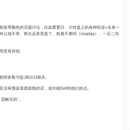
制造带颜色的话题讨论，比如爱爱日、大转盘上的各种职业+全来一
让他不举、两次还弄里面了、耗着不累吗（cosplay）、一石二鸟
而意有所指。
剧情多数与捉J和出G相关。
且没有预设道德底线的话，或许能Get到他们的点。
蛮解压的”。