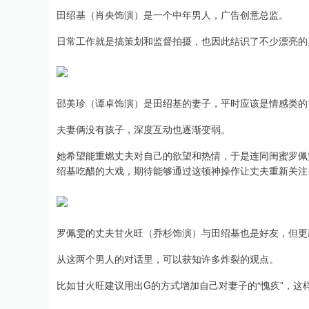
田绍基（肖央饰演）是一个中年男人，广告创意总监。
日常工作就是搞策划和监督拍摄，也因此结识了不少漂亮的
邵美珍（谭卓饰演）是田绍基的妻子，平时应该是情感类的
夫妻俩没有孩子，深度互动也逐渐变弱。
她希望能重燃丈夫对自己的欲望和热情，于是连同闺蜜罗佩
绍基吃醋的大戏，期待能够通过这顿神操作让丈夫重新关注
罗佩雯的丈夫甘火旺（乔杉饰演）与田绍基也是好友，但更
从这两个男人的对话里，可以获知许多炸裂的观点。
比如甘火旺建议用出G的方式增加自己对妻子的“愧疚”，这