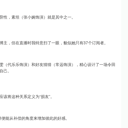
异性，素坦（张小婉饰演）就是其中之一。
博主，但在直播时我特意扫了一眼，貌似她只有37个订阅者。
雯（代乐乐饰演）和好友猜猜（常远饰演），精心设计了一场令田
自己。
应该将这种关系定义为“损友”。
样便能从补偿的角度来增加彼此的好感。