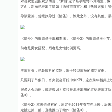
对喜欢追剧的观众而言，“新丽”这个名字绝对不算陌生，
方面，新丽也推出了诸如《西虹市首富》和《热辣滚烫》等
深证成指
14327.55
.88
0.56%
217.43
1
导演董旭，曾经执导过《情圣》。除此之外，没有其他。最
《情圣》的编剧是于淼和李潇，《情圣3》的编剧是王小艾
前者是男女搭配，后者是女性比例更高。
主演肖央，也是该片的监制，歌手转型演员的成功案例。
只要到了节假日，肖央就会开始冲刺KPI，这次跨年档共上
很多人会纳闷，或许曾因为克拉拉那段出圈的红裙表演才听
圣3》。
《情圣2》本来也是有的，原定于2019年春节档上映，后
定跳过第二部，直接推出了续作《情圣3》。