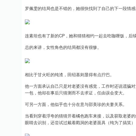
罗佩雯的结局也是不错的，她很快找到了自己的下一段情感
连素坦也有了新的CP，她和猜猜相约一起去吃咖喱饭，后
总的来讲，女性角色的结局都没有很惨。
相比于甘火旺的纯渣，田绍基则显得有点拧巴。
他一方面承认自己只是对老婆没有感觉，工作时还说谎骗对
一包，他却在事后只猜测而不去求证，任由误会变大。
可另一方面，他似乎也十分在意与邵美珍的夫妻关系。
当看到穿着浮夸的猜猜开着橘色跑车来接，以及获取老婆的
眼睛去识别，还尝试过戴着戳洞的老婆面具（纯为了搞笑），