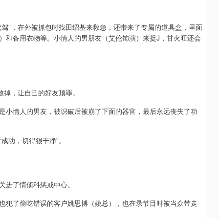
代驾”，在外被抓包时找田绍基来救急，还带来了专属的道具盒，里面
）和备用衣物等。小情人的男朋友（艾伦饰演）来捉J，甘火旺还会
放掉，让自己的好友顶罪。
是小情人的男友，被识破后被崩了下面的器官，最后永远丧失了功
成功，切得很干净”。
关进了情侦科惩戒中心。
也犯了偷吃错误的客户姚思博（姚总），也在录节目时被当众带走