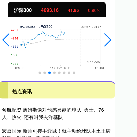
北证50
1132.05
创
9.17
0.82%
热点资讯
领航配资 詹姆斯谈对他感兴趣的球队: 勇士、76
人、热火, 还有叫我去洋基队
宏盈国际 新帅刚接手蓉城！就主动给球队本土王牌