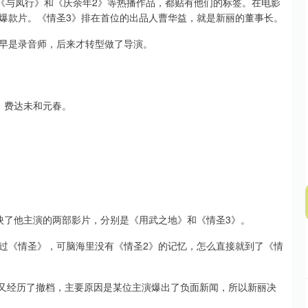
像《与凤行》和《庆余年2》等热播作品，都贴有他们的标签。在电影
爆款片。《情圣3》排在首位的出品人曹华益，就是新丽的董事长。
沪深300
4693.16
.54%
41.85
0.90%
早是录音师，后来才转型做了导演。
、费达未和元春。
映了他主演的两部影片，分别是《用武之地》和《情圣3》。
过《情圣》，可脑海里没有《情圣2》的记忆，怎么直接就到了《情
来又经历了撤档，主要原因是某位主演爆出了负面新闻，所以新丽决