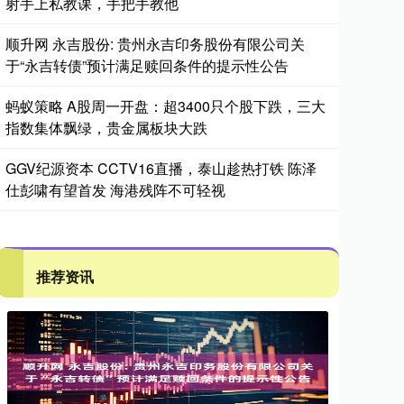
射手上私教课，手把手教他
顺升网 永吉股份: 贵州永吉印务股份有限公司关
于“永吉转债”预计满足赎回条件的提示性公告
蚂蚁策略 A股周一开盘：超3400只个股下跌，三大
指数集体飘绿，贵金属板块大跌
GGV纪源资本 CCTV16直播，泰山趁热打铁 陈泽
仕彭啸有望首发 海港残阵不可轻视
推荐资讯