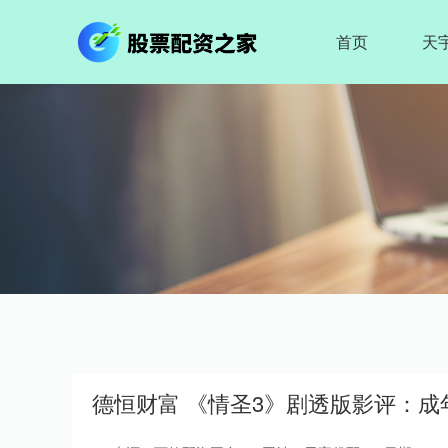
首页
天
德恒财富 《情圣3》剧透版影评：