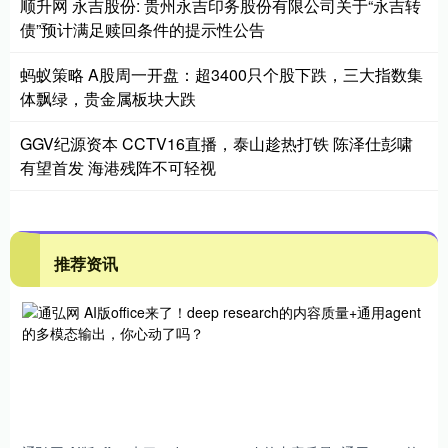
顺升网 永吉股份: 贵州永吉印务股份有限公司关于“永吉转
债”预计满足赎回条件的提示性公告
蚂蚁策略 A股周一开盘：超3400只个股下跌，三大指数集
体飘绿，贵金属板块大跌
GGV纪源资本 CCTV16直播，泰山趁热打铁 陈泽仕彭啸
有望首发 海港残阵不可轻视
推荐资讯