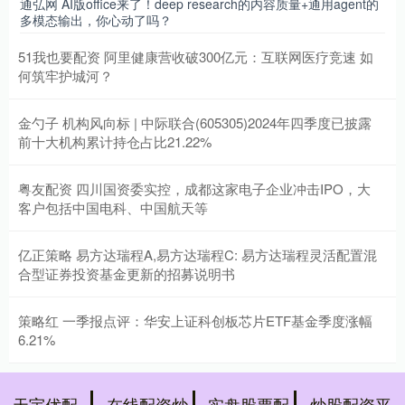
通弘网 AI版office来了！deep research的内容质量+通用agent的
多模态输出，你心动了吗？
51我也要配资 阿里健康营收破300亿元：互联网医疗竞速 如
何筑牢护城河？
金勺子 机构风向标 | 中际联合(605305)2024年四季度已披露
前十大机构累计持仓占比21.22%
粤友配资 四川国资委实控，成都这家电子企业冲击IPO，大
客户包括中国电科、中国航天等
亿正策略 易方达瑞程A,易方达瑞程C: 易方达瑞程灵活配置混
合型证券投资基金更新的招募说明书
策略红 一季报点评：华安上证科创板芯片ETF基金季度涨幅
6.21%
天宇优配
在线配资炒
实盘股票配
炒股配资平