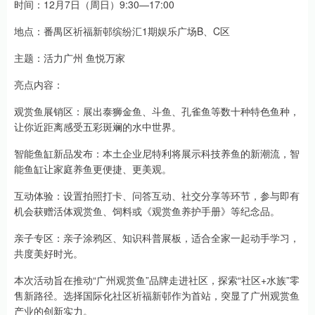
时间：12月7日（周日）9:30—17:00
地点：番禺区祈福新邨缤纷汇1期娱乐广场B、C区
主题：活力广州 鱼悦万家
亮点内容：
观赏鱼展销区：展出泰狮金鱼、斗鱼、孔雀鱼等数十种特色鱼种，
让你近距离感受五彩斑斓的水中世界。
智能鱼缸新品发布：本土企业尼特利将展示科技养鱼的新潮流，智
能鱼缸让家庭养鱼更便捷、更美观。
互动体验：设置拍照打卡、问答互动、社交分享等环节，参与即有
机会获赠活体观赏鱼、饲料或《观赏鱼养护手册》等纪念品。
亲子专区：亲子涂鸦区、知识科普展板，适合全家一起动手学习，
共度美好时光。
本次活动旨在推动“广州观赏鱼”品牌走进社区，探索“社区+水族”零
售新路径。选择国际化社区祈福新邨作为首站，突显了广州观赏鱼
产业的创新实力。