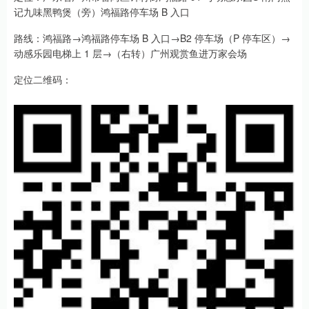
记九味黑鸭煲（旁）鸿福路停车场 B 入口
路线：鸿福路→鸿福路停车场 B 入口→B2 停车场（P 停车区）→
动感乐园电梯上 1 层→（右转）广州观赏鱼进万家会场
定位二维码：