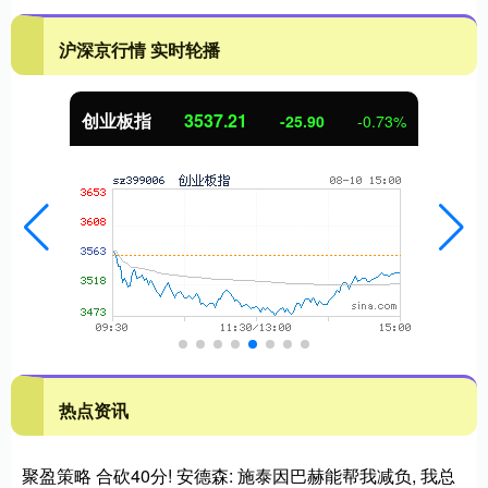
沪深京行情 实时轮播
基金指数
7247.38
5.28
0.07%
热点资讯
聚盈策略 合砍40分! 安德森: 施泰因巴赫能帮我减负, 我总