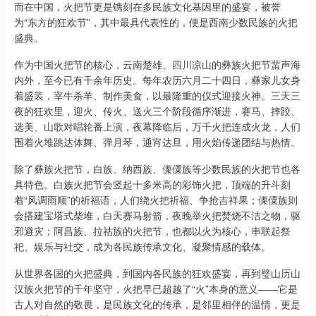
而在中国，火把节更是镌刻在多民族文化基因里的盛宴，被誉
为“东方的狂欢节”，其中最具代表性的，便是西南少数民族的火把
盛典。
作为中国火把节的核心，云南楚雄、四川凉山的彝族火把节蜚声海
内外，至今已有千余年历史。每年农历六月二十四日，彝家儿女身
着盛装，宰牛杀羊、制作美食，以最隆重的仪式迎接火神。三天三
夜的狂欢里，迎火、传火、送火三个阶段循序渐进，赛马、摔跤、
选美、山歌对唱轮番上演，夜幕降临后，万千火把连成火龙，人们
围着火堆跳达体舞、弹月琴，通宵达旦，用火焰传递团结与热情。
除了彝族火把节，白族、纳西族、傈僳族等少数民族的火把节也各
具特色。白族火把节会竖起十多米高的彩饰火把，顶端的升斗刻
着“风调雨顺”的祈福语，人们绕火把祈福、争抢吉祥果；傈僳族则
会搭建宝塔式柴堆，白天赛马射箭，夜晚举火把焚烧不洁之物，驱
邪避灾；阿昌族、拉祜族的火把节，也都以火为核心，串联起祭
祀、娱乐与社交，成为各民族传承文化、凝聚情感的载体。
从世界各国的火把盛典，到国内各民族的狂欢盛宴，再到璧山历山
汉族火把节的千年坚守，火把早已超越了“火”本身的意义——它是
古人对自然的敬畏，是民族文化的传承，是邻里相伴的温情，更是