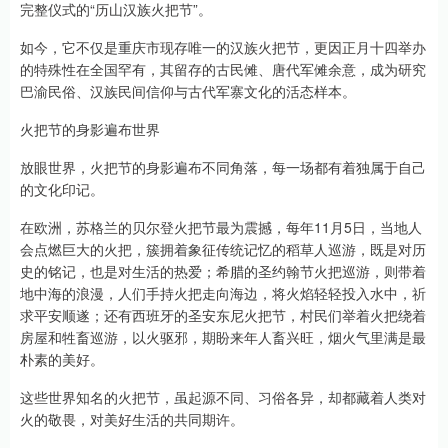
完整仪式的“历山汉族火把节”。
如今，它不仅是重庆市现存唯一的汉族火把节，更因正月十四举办
的特殊性在全国罕有，其留存的古民傩、唐代军傩余意，成为研究
巴渝民俗、汉族民间信仰与古代军寨文化的活态样本。
火把节的身影遍布世界
放眼世界，火把节的身影遍布不同角落，每一场都有着独属于自己
的文化印记。
在欧洲，苏格兰的贝尔登火把节最为震撼，每年11月5日，当地人
会点燃巨大的火把，簇拥着象征传统记忆的稻草人巡游，既是对历
史的铭记，也是对生活的热爱；希腊的圣约翰节火把巡游，则带着
地中海的浪漫，人们手持火把走向海边，将火焰轻轻投入水中，祈
求平安顺遂；还有西班牙的圣安东尼火把节，村民们举着火把绕着
房屋和牲畜巡游，以火驱邪，期盼来年人畜兴旺，烟火气里满是最
朴素的美好。
这些世界知名的火把节，虽起源不同、习俗各异，却都藏着人类对
火的敬畏，对美好生活的共同期许。