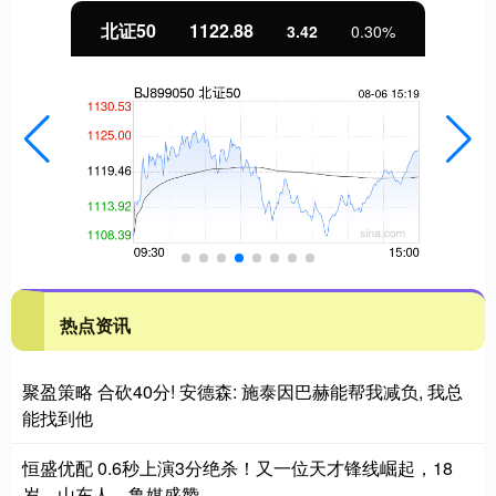
北证50
1122.88
3.42
0.30%
热点资讯
聚盈策略 合砍40分! 安德森: 施泰因巴赫能帮我减负, 我总
能找到他
恒盛优配 0.6秒上演3分绝杀！又一位天才锋线崛起，18
岁，山东人，鲁媒盛赞