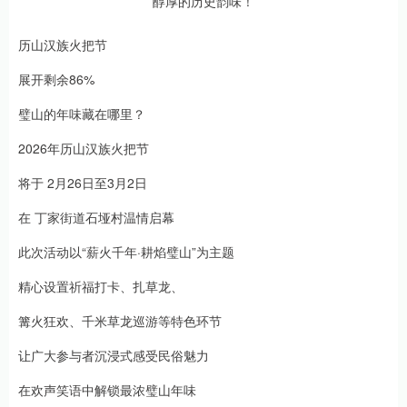
历山汉族火把节
展开剩余86%
璧山的年味藏在哪里？
2026年历山汉族火把节
将于 2月26日至3月2日
在 丁家街道石垭村温情启幕
此次活动以“薪火千年·耕焰璧山”为主题
精心设置祈福打卡、扎草龙、
篝火狂欢、千米草龙巡游等特色环节
让广大参与者沉浸式感受民俗魅力
在欢声笑语中解锁最浓璧山年味