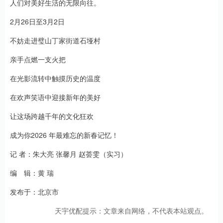
人们对美好生活的无限向往。
2月26日至3月2日
不妨走进璧山丁家街道石垭村
亲手点燃一支火把
在光影流转中触摸历史的温度
在欢声笑语中迎接新年的美好
让这场跨越千年的文化狂欢
成为你2026 年最难忘的新春记忆！
记 者：朱大亮 张馨月 赵荟雯（实习）
编 辑：黄 瑞
发布于：北京市
天宇优配提示：文章来自网络，不代表本站观点。