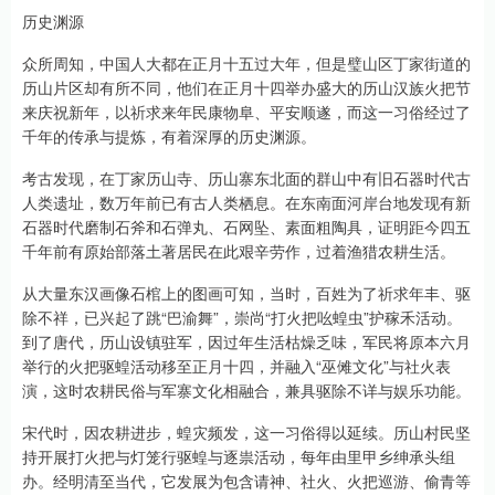
历史渊源
众所周知，中国人大都在正月十五过大年，但是璧山区丁家街道的
历山片区却有所不同，他们在正月十四举办盛大的历山汉族火把节
来庆祝新年，以祈求来年民康物阜、平安顺遂，而这一习俗经过了
千年的传承与提炼，有着深厚的历史渊源。
考古发现，在丁家历山寺、历山寨东北面的群山中有旧石器时代古
人类遗址，数万年前已有古人类栖息。在东南面河岸台地发现有新
石器时代磨制石斧和石弹丸、石网坠、素面粗陶具，证明距今四五
千年前有原始部落土著居民在此艰辛劳作，过着渔猎农耕生活。
从大量东汉画像石棺上的图画可知，当时，百姓为了祈求年丰、驱
除不祥，已兴起了跳“巴渝舞”，崇尚“打火把吆蝗虫”护稼禾活动。
到了唐代，历山设镇驻军，因过年生活枯燥乏味，军民将原本六月
举行的火把驱蝗活动移至正月十四，并融入“巫傩文化”与社火表
演，这时农耕民俗与军寨文化相融合，兼具驱除不详与娱乐功能。
宋代时，因农耕进步，蝗灾频发，这一习俗得以延续。历山村民坚
持开展打火把与灯笼行驱蝗与逐祟活动，每年由里甲乡绅承头组
办。经明清至当代，它发展为包含请神、社火、火把巡游、偷青等