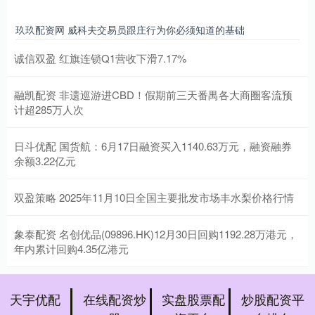
玖玖配资网 威科夫交易员跟庄行为你必须知道的基础
诚信双盈 红旗连锁Q1营收下滑7.17%
融凯配资 非遗巡游进CBD！假期前三天番禺各大商圈客流预
计超285万人次
日斗优配 国货航：6月17日融资买入1140.63万元，融资融券
余额3.22亿元
双盈策略 2025年11月10日全国主要批发市场丰水梨价格行情
象泰配资 名创优品(09896.HK)12月30日回购1192.28万港元，
年内累计回购4.35亿港元
天宇优配
在线配资炒
实盘股票配
炒股配资平