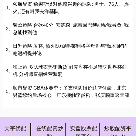
领航配资 詹姆斯谈对他感兴趣的球队: 勇士、76人、热
1、
火, 还有叫我去洋基队
聚盈策略 合砍40分! 安德森: 施泰因巴赫能帮我减负, 我
2、
总能找到他
日升策略 爱将, 热火队帕特·莱利将字母哥与“魔术师”约
3、
翰逊相提并论
涨上策 多队球衣热销断货 耐克库存不足错失世界杯商
4、
机 分析师直指经营漏洞
顺市配资 CBA休赛季：多支球队报价辽篮付豪，北京
5、
男篮续约后场核心，广东接触李炎哲，张庆鹏重返天津
天宇优配
在线配资炒
实盘股票配
炒股配资平
股
资平台
台排名