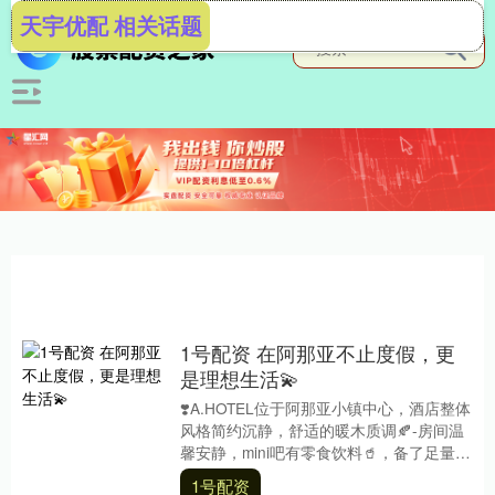
天宇优配 相关话题
1号配资 在阿那亚不止度假，更
是理想生活💫
❣️A.HOTEL位于阿那亚小镇中心，酒店整体
风格简约沉静，舒适的暖木质调🍂-房间温
馨安静，mini吧有零食饮料🥤，备了足量的
饮用水，很贴心～洗护备品齐全，床品....
1号配资