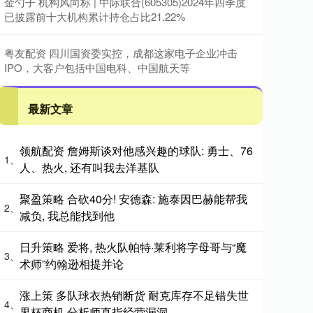
金勺子 机构风向标 | 中际联合(605305)2024年四季度
已披露前十大机构累计持仓占比21.22%
粤友配资 四川国资委实控，成都这家电子企业冲击
IPO，大客户包括中国电科、中国航天等
最新文章
领航配资 詹姆斯谈对他感兴趣的球队: 勇士、76
1、
人、热火, 还有叫我去洋基队
聚盈策略 合砍40分! 安德森: 施泰因巴赫能帮我
2、
减负, 我总能找到他
日升策略 爱将, 热火队帕特·莱利将字母哥与“魔
3、
术师”约翰逊相提并论
涨上策 多队球衣热销断货 耐克库存不足错失世
4、
界杯商机 分析师直指经营漏洞