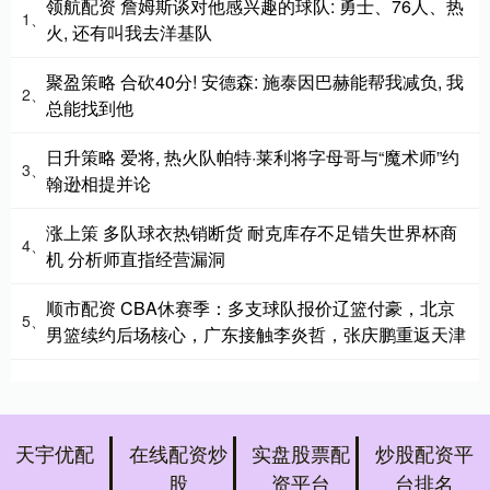
领航配资 詹姆斯谈对他感兴趣的球队: 勇士、76人、热
1、
火, 还有叫我去洋基队
聚盈策略 合砍40分! 安德森: 施泰因巴赫能帮我减负, 我
2、
总能找到他
日升策略 爱将, 热火队帕特·莱利将字母哥与“魔术师”约
3、
翰逊相提并论
涨上策 多队球衣热销断货 耐克库存不足错失世界杯商
4、
机 分析师直指经营漏洞
顺市配资 CBA休赛季：多支球队报价辽篮付豪，北京
5、
男篮续约后场核心，广东接触李炎哲，张庆鹏重返天津
天宇优配
在线配资炒
实盘股票配
炒股配资平
股
资平台
台排名