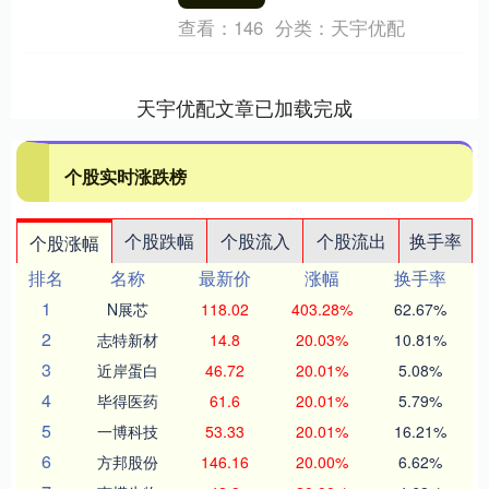
民银行、金....
查看：
146
分类：
天宇优配
天宇优配文章已加载完成
个股实时涨跌榜
个股跌幅
个股流入
个股流出
换手率
个股涨幅
排名
名称
最新价
涨幅
换手率
1
N展芯
118.02
403.28%
62.67%
2
志特新材
14.8
20.03%
10.81%
3
近岸蛋白
46.72
20.01%
5.08%
4
毕得医药
61.6
20.01%
5.79%
5
一博科技
53.33
20.01%
16.21%
6
方邦股份
146.16
20.00%
6.62%