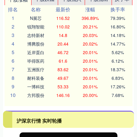
排名
名称
最新价
涨幅
换手率
1
N展芯
116.52
396.89%
79.39%
2
锐翔智能
110.02
20.21%
16.80%
3
志特新材
14.8
20.03%
14.18%
4
博腾股份
20.44
20.02%
14.77%
5
近岸蛋白
46.72
20.01%
5.62%
6
毕得医药
61.6
20.01%
6.12%
7
五洲医疗
83.62
20.01%
18.37%
8
耐科装备
49.67
20.01%
6.83%
9
一博科技
53.33
20.01%
17.26%
10
方邦股份
146.16
20.00%
7.68%
沪深京行情 实时轮播