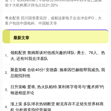
前十大机构累计持仓占比21.22%
粤友配资 四川国资委实控，成都这家电子企业冲击IPO，大
客户包括中国电科、中国航天等
最新文章
领航配资 詹姆斯谈对他感兴趣的球队: 勇士、76人、热
1、
火, 还有叫我去洋基队
聚盈策略 合砍40分! 安德森: 施泰因巴赫能帮我减负, 我
2、
总能找到他
日升策略 爱将, 热火队帕特·莱利将字母哥与“魔术师”约
3、
翰逊相提并论
涨上策 多队球衣热销断货 耐克库存不足错失世界杯商
4、
机 分析师直指经营漏洞