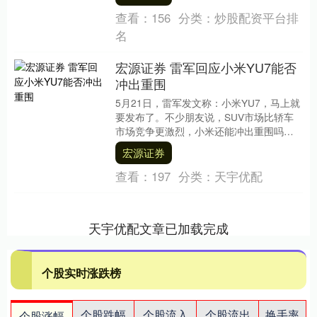
易额创出历....
查看：
156
分类：
炒股配资平台排
名
宏源证券 雷军回应小米YU7能否
冲出重围
5月21日，雷军发文称：小米YU7，马上就
要发布了。不少朋友说，SUV市场比轿车
市场竞争更激烈，小米还能冲出重围吗？
这个领域高手如林，每个都有超强的竞争
宏源证券
力，确....
查看：
197
分类：
天宇优配
天宇优配文章已加载完成
个股实时涨跌榜
个股跌幅
个股流入
个股流出
换手率
个股涨幅