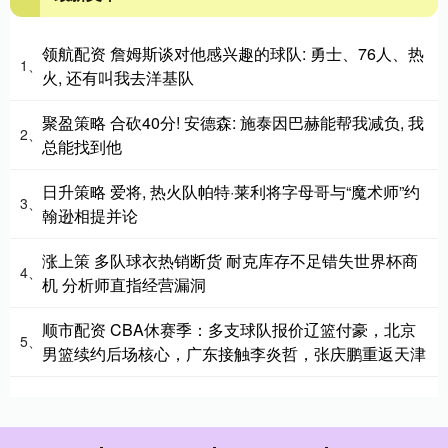
领航配资 詹姆斯谈对他感兴趣的球队: 勇士、76人、热
1、
火, 还有叫我去洋基队
聚盈策略 合砍40分! 安德森: 施泰因巴赫能帮我减负, 我
2、
总能找到他
日升策略 爱将, 热火队帕特·莱利将字母哥与“魔术师”约
3、
翰逊相提并论
涨上策 多队球衣热销断货 耐克库存不足错失世界杯商
4、
机 分析师直指经营漏洞
顺市配资 CBA休赛季：多支球队报价辽篮付豪，北京
5、
男篮续约后场核心，广东接触李炎哲，张庆鹏重返天津