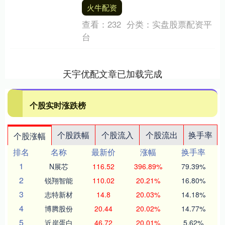
1242.25万元，融资余额31.84亿....
火牛配资
查看：
232
分类：
实盘股票配资平
台
天宇优配文章已加载完成
个股实时涨跌榜
个股跌幅
个股流入
个股流出
换手率
个股涨幅
排名
名称
最新价
涨幅
换手率
1
N展芯
116.52
396.89%
79.39%
2
锐翔智能
110.02
20.21%
16.80%
3
志特新材
14.8
20.03%
14.18%
4
博腾股份
20.44
20.02%
14.77%
5
近岸蛋白
46.72
20.01%
5.62%