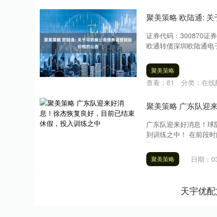
聚美策略 欧陆通:
证券代码：300870证
欧通转债深圳欧陆通电子
聚美策略
查看：
81
分类：
在线
聚美策略 广东队迎
广东队迎来好消息！球
到训练之中！ 在前段
终，....
日期：03
聚美策略
天宇优配