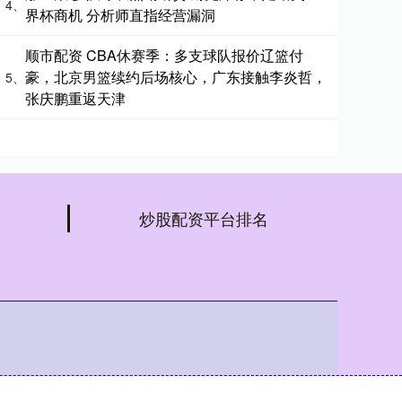
4、
界杯商机 分析师直指经营漏洞
顺市配资 CBA休赛季：多支球队报价辽篮付
豪，北京男篮续约后场核心，广东接触李炎哲，
5、
张庆鹏重返天津
炒股配资平台排名