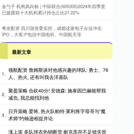
金勺子 机构风向标 | 中际联合(605305)2024年四季度
已披露前十大机构累计持仓占比21.22%
粤友配资 四川国资委实控，成都这家电子企业冲击
IPO，大客户包括中国电科、中国航天等
最新文章
领航配资 詹姆斯谈对他感兴趣的球队: 勇士、76
1、
人、热火, 还有叫我去洋基队
聚盈策略 合砍40分! 安德森: 施泰因巴赫能帮我
2、
减负, 我总能找到他
日升策略 爱将, 热火队帕特·莱利将字母哥与“魔
3、
术师”约翰逊相提并论
涨上策 多队球衣热销断货 耐克库存不足错失世