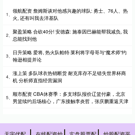
领航配资 詹姆斯谈对他感兴趣的球队: 勇士、76人、热
1、
火, 还有叫我去洋基队
聚盈策略 合砍40分! 安德森: 施泰因巴赫能帮我减负, 我
2、
总能找到他
日升策略 爱将, 热火队帕特·莱利将字母哥与“魔术师”约
3、
翰逊相提并论
涨上策 多队球衣热销断货 耐克库存不足错失世界杯商
4、
机 分析师直指经营漏洞
顺市配资 CBA休赛季：多支球队报价辽篮付豪，北京
5、
男篮续约后场核心，广东接触李炎哲，张庆鹏重返天津
天宇优配
在线配资炒
实盘股票配
炒股配资平