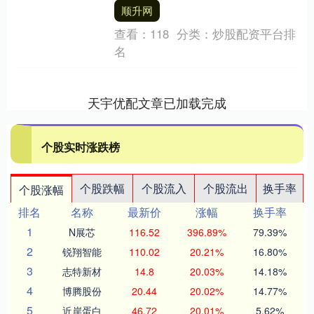
司关于“永吉转债”预计满足赎回条....
顺升网
查看：
118
分类：
炒股配资平台排
名
天宇优配文章已加载完成
个股实时涨跌榜
个股跌幅
个股流入
个股流出
换手率
个股涨幅
排名
名称
最新价
涨幅
换手率
1
N展芯
116.52
396.89%
79.39%
2
锐翔智能
110.02
20.21%
16.80%
3
志特新材
14.8
20.03%
14.18%
4
博腾股份
20.44
20.02%
14.77%
5
近岸蛋白
46.72
20.01%
5.62%