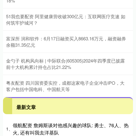
18%
51我也要配资 阿里健康营收破300亿元：互联网医疗竞速 如
何筑牢护城河？
富深所 润和软件：6月17日融资买入8663.16万元，融资融券
余额31.35亿元
金勺子 机构风向标 | 中际联合(605305)2024年四季度已披露
前十大机构累计持仓占比21.22%
粤友配资 四川国资委实控，成都这家电子企业冲击IPO，大
客户包括中国电科、中国航天等
最新文章
领航配资 詹姆斯谈对他感兴趣的球队: 勇士、76人、热
1、
火, 还有叫我去洋基队