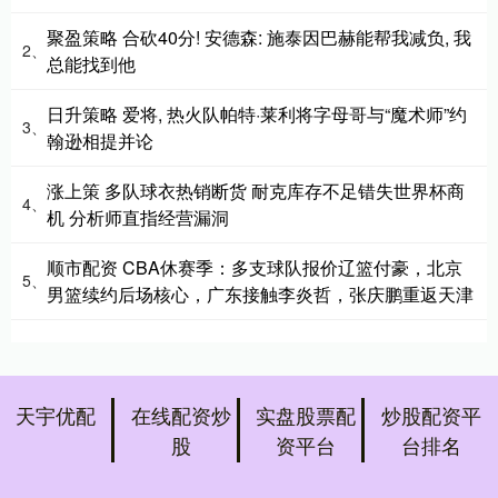
聚盈策略 合砍40分! 安德森: 施泰因巴赫能帮我减负, 我
2、
总能找到他
日升策略 爱将, 热火队帕特·莱利将字母哥与“魔术师”约
3、
翰逊相提并论
涨上策 多队球衣热销断货 耐克库存不足错失世界杯商
4、
机 分析师直指经营漏洞
顺市配资 CBA休赛季：多支球队报价辽篮付豪，北京
5、
男篮续约后场核心，广东接触李炎哲，张庆鹏重返天津
天宇优配
在线配资炒
实盘股票配
炒股配资平
股
资平台
台排名