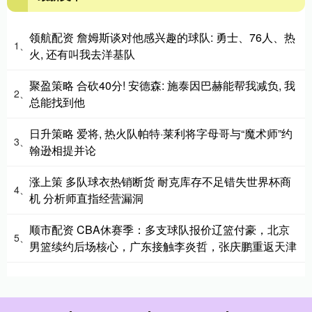
领航配资 詹姆斯谈对他感兴趣的球队: 勇士、76人、热
1、
火, 还有叫我去洋基队
聚盈策略 合砍40分! 安德森: 施泰因巴赫能帮我减负, 我
2、
总能找到他
日升策略 爱将, 热火队帕特·莱利将字母哥与“魔术师”约
3、
翰逊相提并论
涨上策 多队球衣热销断货 耐克库存不足错失世界杯商
4、
机 分析师直指经营漏洞
顺市配资 CBA休赛季：多支球队报价辽篮付豪，北京
5、
男篮续约后场核心，广东接触李炎哲，张庆鹏重返天津