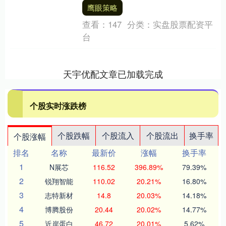
当前的清洁能源装机量远不足以支撑这一
鹰眼策略
目标，行业发展....
查看：
147
分类：
实盘股票配资平
台
天宇优配文章已加载完成
个股实时涨跌榜
个股跌幅
个股流入
个股流出
换手率
个股涨幅
排名
名称
最新价
涨幅
换手率
1
N展芯
116.52
396.89%
79.39%
2
锐翔智能
110.02
20.21%
16.80%
3
志特新材
14.8
20.03%
14.18%
4
博腾股份
20.44
20.02%
14.77%
5
近岸蛋白
46.72
20.01%
5.62%