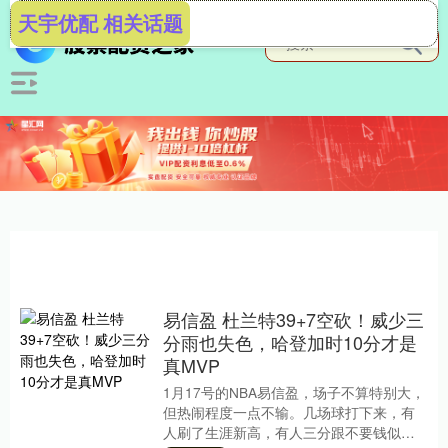
天宇优配 相关话题
易信盈 杜兰特39+7空砍！威少三
分雨也失色，哈登加时10分才是
真MVP
1月17号的NBA易信盈，场子不算特别大，
但热闹程度一点不输。几场球打下来，有
人刷了生涯新高，有人三分跟不要钱似的