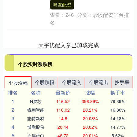
荐有限责任公司，保荐代表人为龙家立、
粤友配资
黄学圣，....
查看：
246
分类：
炒股配资平台排
名
天宇优配文章已加载完成
个股实时涨跌榜
个股跌幅
个股流入
个股流出
换手率
个股涨幅
排名
名称
最新价
涨幅
换手率
1
N展芯
116.52
396.89%
79.39%
2
锐翔智能
110.02
20.21%
16.80%
3
志特新材
14.8
20.03%
14.18%
4
博腾股份
20.44
20.02%
14.77%
5
近岸蛋白
46.72
20.01%
5.62%