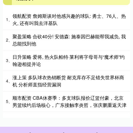
领航配资 詹姆斯谈对他感兴趣的球队: 勇士、76人、热
1、
火, 还有叫我去洋基队
聚盈策略 合砍40分! 安德森: 施泰因巴赫能帮我减负, 我
2、
总能找到他
日升策略 爱将, 热火队帕特·莱利将字母哥与“魔术师”约
3、
翰逊相提并论
涨上策 多队球衣热销断货 耐克库存不足错失世界杯商
4、
机 分析师直指经营漏洞
顺市配资 CBA休赛季：多支球队报价辽篮付豪，北京
5、
男篮续约后场核心，广东接触李炎哲，张庆鹏重返天津