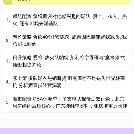
领航配资 詹姆斯谈对他感兴趣的球队: 勇士、76人、热
1、
火, 还有叫我去洋基队
聚盈策略 合砍40分! 安德森: 施泰因巴赫能帮我减负, 我
2、
总能找到他
日升策略 爱将, 热火队帕特·莱利将字母哥与“魔术师”约
3、
翰逊相提并论
涨上策 多队球衣热销断货 耐克库存不足错失世界杯商
4、
机 分析师直指经营漏洞
顺市配资 CBA休赛季：多支球队报价辽篮付豪，北京
5、
男篮续约后场核心，广东接触李炎哲，张庆鹏重返天津