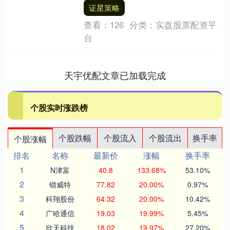
广东男篮战绩之所以不够理想，球员伤病
证星策略
因素影响很大，胡....
查看：
126
分类：
实盘股票配资平
台
天宇优配文章已加载完成
个股实时涨跌榜
个股跌幅
个股流入
个股流出
换手率
个股涨幅
排名
名称
最新价
涨幅
换手率
1
N津富
40.8
133.68%
53.10%
2
锴威特
77.82
20.00%
0.97%
3
科翔股份
64.32
20.00%
10.42%
4
广哈通信
19.03
19.99%
5.45%
5
欣天科技
18.02
19.97%
27.20%