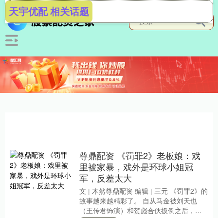
天宇优配 相关话题
尊鼎配资 《罚罪2》老板娘：戏
里被家暴，戏外是环球小姐冠
军，反差太大
文 | 木然尊鼎配资 编辑 | 三元 《罚罪2》的
故事越来越精彩了。 自从马金被刘天也
（王传君饰演）和贺彪合伙扳倒之后，刘