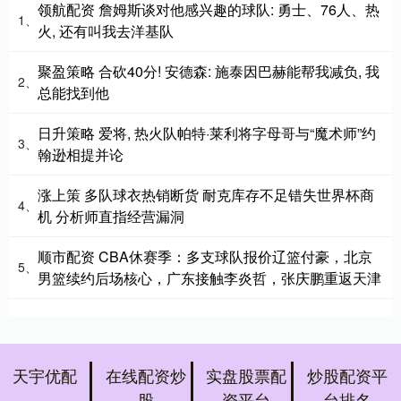
领航配资 詹姆斯谈对他感兴趣的球队: 勇士、76人、热
1、
火, 还有叫我去洋基队
聚盈策略 合砍40分! 安德森: 施泰因巴赫能帮我减负, 我
2、
总能找到他
日升策略 爱将, 热火队帕特·莱利将字母哥与“魔术师”约
3、
翰逊相提并论
涨上策 多队球衣热销断货 耐克库存不足错失世界杯商
4、
机 分析师直指经营漏洞
顺市配资 CBA休赛季：多支球队报价辽篮付豪，北京
5、
男篮续约后场核心，广东接触李炎哲，张庆鹏重返天津
天宇优配
在线配资炒
实盘股票配
炒股配资平
股
资平台
台排名