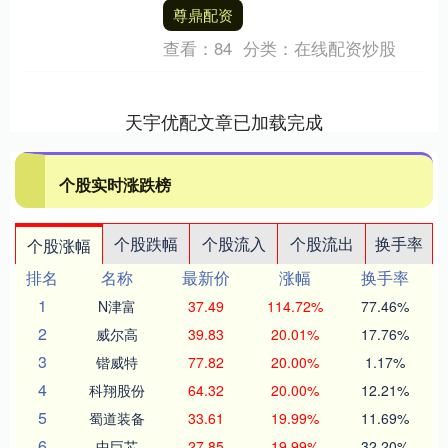
天也就开启了进阶之路。 贺彪虽是他的
尊鼎配资
合....
查看：
84
分类：
在线配资炒股
天宇优配文章已加载完成
个股实时涨跌榜
个股跌幅
个股流入
个股流出
换手率
个股涨幅
排名
名称
最新价
涨幅
换手率
1
N津富
37.49
114.72%
77.46%
2
威尔高
39.83
20.01%
17.76%
3
锴威特
77.82
20.00%
1.17%
4
科翔股份
64.32
20.00%
12.21%
5
蜀道装备
33.61
19.99%
11.69%
6
中巨芯
27.85
19.99%
32.20%