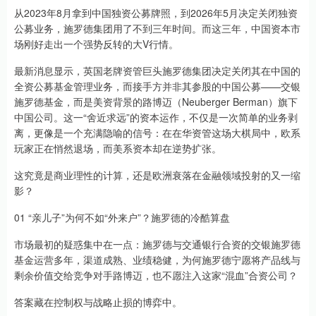
从2023年8月拿到中国独资公募牌照，到2026年5月决定关闭独资
公募业务，施罗德集团用了不到三年时间。而这三年，中国资本市
场刚好走出一个强势反转的大V行情。
最新消息显示，英国老牌资管巨头施罗德集团决定关闭其在中国的
全资公募基金管理业务，而接手方并非其参股的中国公募——交银
施罗德基金，而是美资背景的路博迈（Neuberger Berman）旗下
中国公司。这一“舍近求远”的资本运作，不仅是一次简单的业务剥
离，更像是一个充满隐喻的信号：在在华资管这场大棋局中，欧系
玩家正在悄然退场，而美系资本却在逆势扩张。
这究竟是商业理性的计算，还是欧洲衰落在金融领域投射的又一缩
影？
01 “亲儿子”为何不如“外来户”？施罗德的冷酷算盘
市场最初的疑惑集中在一点：施罗德与交通银行合资的交银施罗德
基金运营多年，渠道成熟、业绩稳健，为何施罗德宁愿将产品线与
剩余价值交给竞争对手路博迈，也不愿注入这家“混血”合资公司？
答案藏在控制权与战略止损的博弈中。