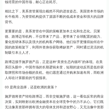
钱培育的中国市场，耐心正在耗尽。
相比之下，美系资管展现出截然不同的进攻姿态。美国资本市场的
长牛格局，为资管机构提供了源源不断的低成本资金和强大的品牌
背书。
更重要的是，美系资管在中国的策略更加本土化和生态化。贝莱
德、路博迈等机构，不仅带来了产品，更带来了全球配置的能力、
量化投研体系以及强大的机构客户网络。他们似乎更懂得如何在中
国的政策框架下，利用外资身份获取稀缺资产，同时通过灵活的机
制吸引本土人才。
路博迈接手施罗德产品，正是这种“美资生态内循环”的体现。在美
系巨头眼中，中国市场的长期逻辑未变，短期的波动反而是低价获
取牌照和市场份额的良机。他们愿意通过并购来加速布局，而欧洲
人却在计算眼前的亏损报表。
03 是商业选择，还是欧洲的衰落？
施罗德将资产转给路博迈，而非交银施罗德，这一看似反常的商业
决策，实则映射出欧洲金融资本在全球竞争中的力不从心。它们既
无法像美资那样拥有强大的母体支持和进攻野心，又无法像中资那