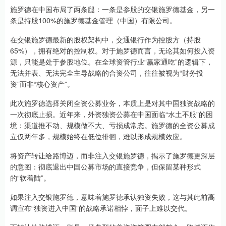
施罗德在中国布局了两条腿：一条是参股的交银施罗德基金，另一
条是持股100%的施罗德基金管理（中国）有限公司。
在交银施罗德最新的股权架构中，交通银行作为控股方（持股
65%），拥有绝对的控制权。对于施罗德而言，无论其如何投入资
源，只能是处于参股地位。在全球资管行业“赢家通吃”的逻辑下，
无法并表、无法完全主导战略的合资公司，往往被视为“财务投
资”而非“核心资产”。
此次施罗德选择关闭全资公募业务，本质上是对其中国独资战略的
一次彻底止损。近年来，外资独资公募在中国面临“水土不服”的困
境：渠道推不动、规模做不大、亏损成常态。施罗德的全资公募成
立仅两年多，规模始终在低位徘徊，难以形成规模效应。
将资产转让给路博迈，而非注入交银施罗德，揭示了施罗德更深层
的意图：彻底退出中国公募市场的直接竞争，但保留某种形式
的“软着陆”。
如果注入交银施罗德，意味着施罗德承认独资失败，这与其此前高
调宣布“独资进入中国”的战略承诺相悖，面子上难以交代。