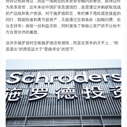
而转让给路博迈，则是一场典型的美资资管圈内部整合。路博迈作
为美系资管，近年来在中国扩张意愿强烈，急需通过并购获取现成
的产品线和客户资源。对于施罗德而言，将烂摊子甩给愿意接盘的
同行，既能快速剥离亏损资产，又能通过交易条款（如顾问费、后
台支持等）保留一丝利益关联，同时避免了将核心资产拱手让给中
方合资伙伴的尴尬。
这并非施罗德对交银施罗德没有感情，而是在资本的天平上，“彻
底退出”的诱惑远大于“委曲求全”的坚守。