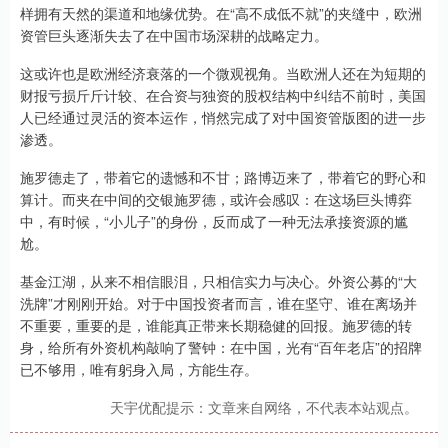
样拥有天然的渠道和地缘优势。在“高不成低不就”的夹缝中，欧洲
资管巨头逐渐失去了在中国市场深耕的战略定力。
这或许也是欧洲经济衰落的一个微观视角。当欧洲人还在为短期的
财报亏损斤斤计较、在合资与独资的股权结构中纠结不前时，美国
人已经通过灵活的资本运作，悄然完成了对中国资管版图的进一步
渗透。
施罗德走了，带着它的遗憾和不甘；路博迈来了，带着它的野心和
算计。而夹在中间的交银施罗德，或许会感叹：在这场巨头博弈
中，有时候，“小儿子”的身份，反而成了一种无法承接资源的尴
尬。
基金江湖，从来不相信眼泪，只相信实力与决心。外资公募的“大
洗牌”才刚刚开始。对于中国投资者而言，谁在坚守、谁在离场并
不重要，重要的是，谁能真正带来长期稳健的回报。施罗德的转
身，给所有外资机构敲响了警钟：在中国，光有“百年老店”的招牌
已不够用，唯有躬身入局，方能生存。
天宇优配提示：文章来自网络，不代表本站观点。