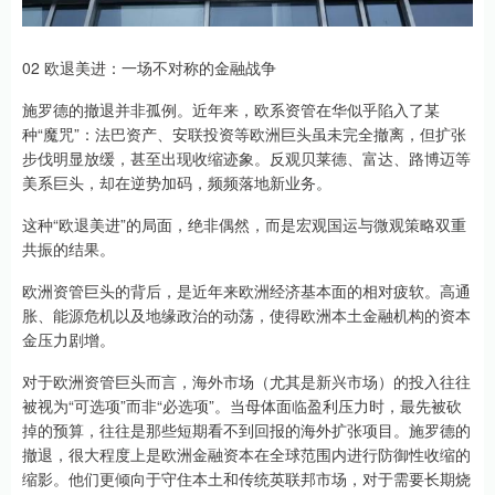
02 欧退美进：一场不对称的金融战争
施罗德的撤退并非孤例。近年来，欧系资管在华似乎陷入了某
种“魔咒”：法巴资产、安联投资等欧洲巨头虽未完全撤离，但扩张
步伐明显放缓，甚至出现收缩迹象。反观贝莱德、富达、路博迈等
美系巨头，却在逆势加码，频频落地新业务。
这种“欧退美进”的局面，绝非偶然，而是宏观国运与微观策略双重
共振的结果。
欧洲资管巨头的背后，是近年来欧洲经济基本面的相对疲软。高通
胀、能源危机以及地缘政治的动荡，使得欧洲本土金融机构的资本
金压力剧增。
对于欧洲资管巨头而言，海外市场（尤其是新兴市场）的投入往往
被视为“可选项”而非“必选项”。当母体面临盈利压力时，最先被砍
掉的预算，往往是那些短期看不到回报的海外扩张项目。施罗德的
撤退，很大程度上是欧洲金融资本在全球范围内进行防御性收缩的
缩影。他们更倾向于守住本土和传统英联邦市场，对于需要长期烧