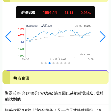
北证50
1134.24
11.37
1.01%
热点资讯
聚盈策略 合砍40分! 安德森: 施泰因巴赫能帮我减负, 我总
能找到他
恒盛优配 0.6秒上演3分绝杀！又一位天才锋线崛起，18