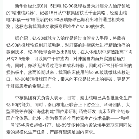
新华财经北京6月15日电 钇-90微球被誉为肝癌介入治疗领域
的“精准核武器”。记者15日从中核集团获悉千金策略，经秦山核
电“和福一号”辐照后的钇-90玻璃微球已顺利出堆并通过相关检
测，这标志着我国成功掌握商用堆生产钇-90的技术。
据介绍，钇-90微球介入治疗是通过血管介入手段，将载有
钇-90的微球输送到肝脏动脉，对肝部的肿瘤病灶进行精确治疗的
微创技术。钇-90微球会释放出β射线，在人体组织中穿透距离平均
只有2.5毫米，可以集中于肿瘤内，对肿瘤自内而外实施精确打
击。同时，微球无法通过毛细血管和静脉，因此对正常肝脏组织的
损伤极小。然而长期以来，我国临床使用的钇-90玻璃微球依赖进
口。钇-90玻璃微球国产化，带来的不仅是技术上的突破，更是万
千肝癌患者的希望之光。
中核集团有关负责人表示，目前，秦山核电已具备批量化生产
钇-90的能力。同时，秦山核电正联合上下游企业、科研团队、大
型医院等在浙江海盐构建“同位素研制-药物研发-临床应用”全链条
国产化体系。此外，作为我国首个同位素生产技术品牌——“和福
一号”还将肩负起镥-177、锶-89等多种国内紧缺短半衰期医用同位
素的规模化生产任务，产能有望满足国内需求。