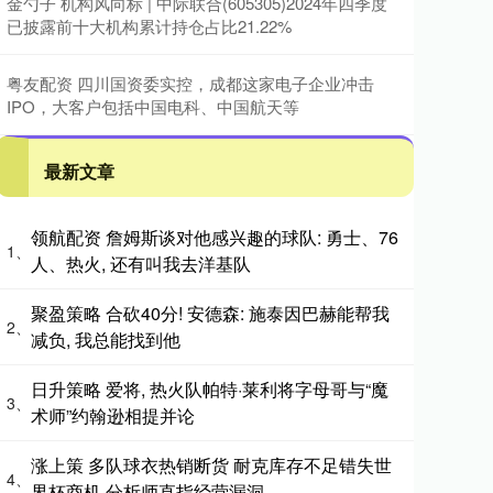
金勺子 机构风向标 | 中际联合(605305)2024年四季度
已披露前十大机构累计持仓占比21.22%
粤友配资 四川国资委实控，成都这家电子企业冲击
IPO，大客户包括中国电科、中国航天等
最新文章
领航配资 詹姆斯谈对他感兴趣的球队: 勇士、76
1、
人、热火, 还有叫我去洋基队
聚盈策略 合砍40分! 安德森: 施泰因巴赫能帮我
2、
减负, 我总能找到他
日升策略 爱将, 热火队帕特·莱利将字母哥与“魔
3、
术师”约翰逊相提并论
涨上策 多队球衣热销断货 耐克库存不足错失世
4、
界杯商机 分析师直指经营漏洞