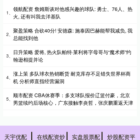
领航配资 詹姆斯谈对他感兴趣的球队: 勇士、76人、热
1、
火, 还有叫我去洋基队
聚盈策略 合砍40分! 安德森: 施泰因巴赫能帮我减负, 我
2、
总能找到他
日升策略 爱将, 热火队帕特·莱利将字母哥与“魔术师”约
3、
翰逊相提并论
涨上策 多队球衣热销断货 耐克库存不足错失世界杯商
4、
机 分析师直指经营漏洞
顺市配资 CBA休赛季：多支球队报价辽篮付豪，北京
5、
男篮续约后场核心，广东接触李炎哲，张庆鹏重返天津
天宇优配
在线配资炒
实盘股票配
炒股配资平