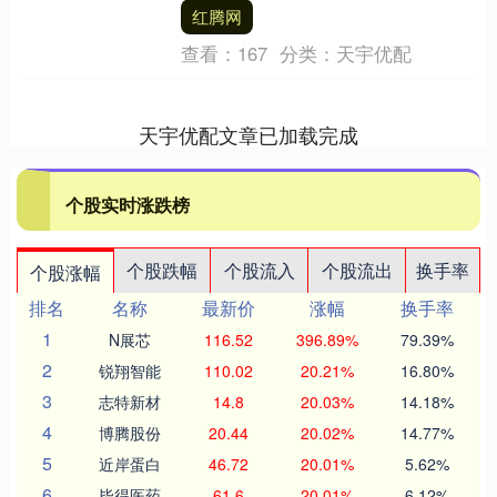
相关责任人因存在公司治理报告不真实，
红腾网
董事尽职报告....
查看：
167
分类：
天宇优配
天宇优配文章已加载完成
个股实时涨跌榜
个股跌幅
个股流入
个股流出
换手率
个股涨幅
排名
名称
最新价
涨幅
换手率
1
N展芯
116.52
396.89%
79.39%
2
锐翔智能
110.02
20.21%
16.80%
3
志特新材
14.8
20.03%
14.18%
4
博腾股份
20.44
20.02%
14.77%
5
近岸蛋白
46.72
20.01%
5.62%
6
毕得医药
61.6
20.01%
6.12%