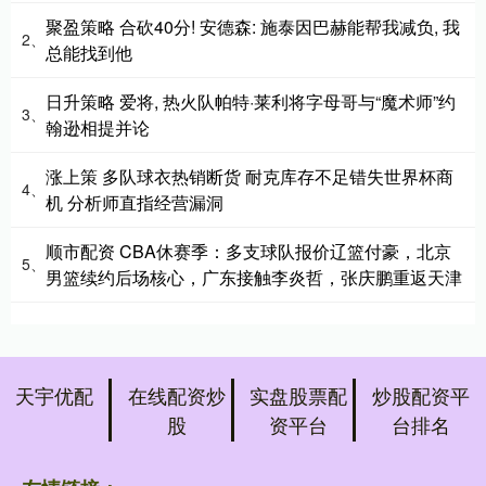
聚盈策略 合砍40分! 安德森: 施泰因巴赫能帮我减负, 我
2、
总能找到他
日升策略 爱将, 热火队帕特·莱利将字母哥与“魔术师”约
3、
翰逊相提并论
涨上策 多队球衣热销断货 耐克库存不足错失世界杯商
4、
机 分析师直指经营漏洞
顺市配资 CBA休赛季：多支球队报价辽篮付豪，北京
5、
男篮续约后场核心，广东接触李炎哲，张庆鹏重返天津
天宇优配
在线配资炒
实盘股票配
炒股配资平
股
资平台
台排名