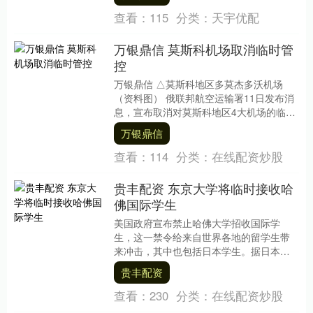
查看：
115
分类：
天宇优配
万银鼎信 莫斯科机场取消临时管
控
万银鼎信 △莫斯科地区多莫杰多沃机场
（资料图） 俄联邦航空运输署11日发布消
息，宣布取消对莫斯科地区4大机场的临时
管控措施。 据悉万银鼎信，11日零时起，
万银鼎信
为确保....
查看：
114
分类：
在线配资炒股
贵丰配资 东京大学将临时接收哈
佛国际学生
美国政府宣布禁止哈佛大学招收国际学
生，这一禁令给来自世界各地的留学生带
来冲击，其中也包括日本学生。据日本媒
体报道，针对美国政府取消哈佛大学招收
贵丰配资
国际学生的资质，东....
查看：
230
分类：
在线配资炒股