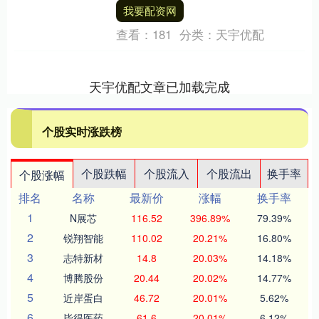
线A股股份，合计持股量达....
我要配资网
查看：
181
分类：
天宇优配
天宇优配文章已加载完成
个股实时涨跌榜
个股跌幅
个股流入
个股流出
换手率
个股涨幅
排名
名称
最新价
涨幅
换手率
1
N展芯
116.52
396.89%
79.39%
2
锐翔智能
110.02
20.21%
16.80%
3
志特新材
14.8
20.03%
14.18%
4
博腾股份
20.44
20.02%
14.77%
5
近岸蛋白
46.72
20.01%
5.62%
6
毕得医药
61.6
20.01%
6.12%