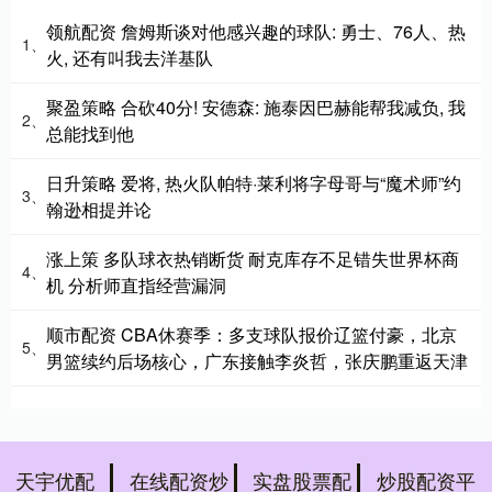
领航配资 詹姆斯谈对他感兴趣的球队: 勇士、76人、热
1、
火, 还有叫我去洋基队
聚盈策略 合砍40分! 安德森: 施泰因巴赫能帮我减负, 我
2、
总能找到他
日升策略 爱将, 热火队帕特·莱利将字母哥与“魔术师”约
3、
翰逊相提并论
涨上策 多队球衣热销断货 耐克库存不足错失世界杯商
4、
机 分析师直指经营漏洞
顺市配资 CBA休赛季：多支球队报价辽篮付豪，北京
5、
男篮续约后场核心，广东接触李炎哲，张庆鹏重返天津
天宇优配
在线配资炒
实盘股票配
炒股配资平